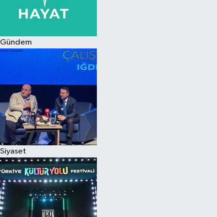
Siyaset
Gündem
Teknoloji
Televizyon
Yaşam-Çevre
Siyaset