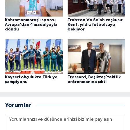
Kahramanmaraşlı sporcu
Trabzon'da Salah coşkusu:
Avrupa'dan 4 madalyayla
Kent, yıldız futbolcuyu
döndü
bekliyor
Kayseri okçulukta Türkiye
Trossard, Beşiktaş'taki ilk
şampiyonu
antrenmanına çıktı
Yorumlar