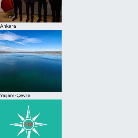
Spor
Ankara
Burç Yorumları
Çocuk
Eğitim
Hava Durumu
Kadın
Yaşam-Çevre
Kim kimdir?
Kültür Sanat
Sağlık