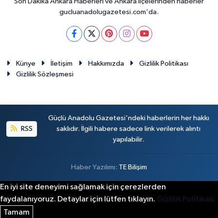
Son Dakika Ankara Haberleri ve Ankara ilçelerinden haberler
gucluanadolugazetesi.com'da.
Künye
İletişim
Hakkımızda
Gizlilik Politikası
Gizlilik Sözleşmesi
Güçlü Anadolu Gazetesi'ndeki haberlerin her hakkı
RSS
saklıdır. İlgili habere sadece link verilerek alıntı
yapılabilir.
Haber Yazılımı:
TE Bilişim
En iyi site deneyimi sağlamak için çerezlerden
faydalanıyoruz. Detaylar için lütfen tıklayın.
Gizlilik Politikası
Tamam