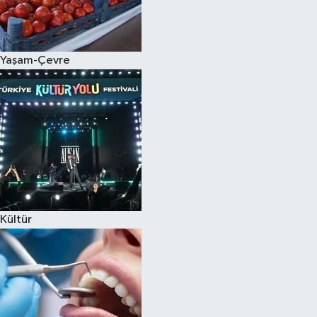
Spor
Yaşam-Çevre
Burç Yorumları
Çocuk
Eğitim
Hava Durumu
Kadın
Kültür
Kim kimdir?
Kültür Sanat
Sağlık