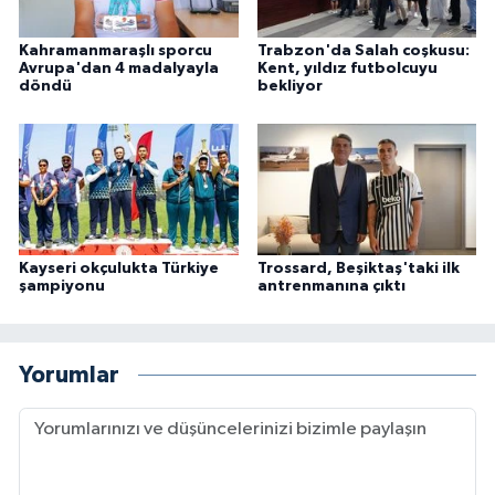
Kahramanmaraşlı sporcu
Trabzon'da Salah coşkusu:
Avrupa'dan 4 madalyayla
Kent, yıldız futbolcuyu
döndü
bekliyor
Kayseri okçulukta Türkiye
Trossard, Beşiktaş'taki ilk
şampiyonu
antrenmanına çıktı
Yorumlar