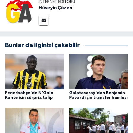
İNTERNET EDITÖRÜ
Hüseyin Çözen
Bunlar da ilginizi çekebilir
Fenerbahçe'de N'Golo
Galatasaray'dan Benjamin
Kante için sürpriz talip
Pavard için transfer hamlesi