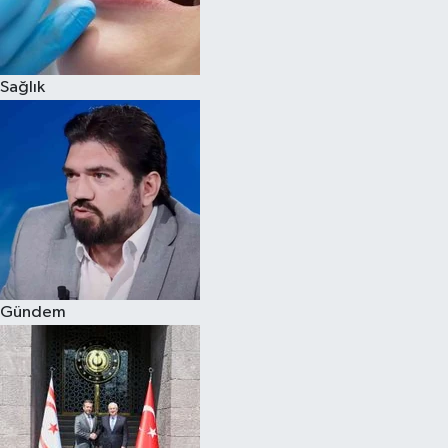
Siyaset
Sağlık
Teknoloji
Televizyon
Yaşam-Çevre
Gündem