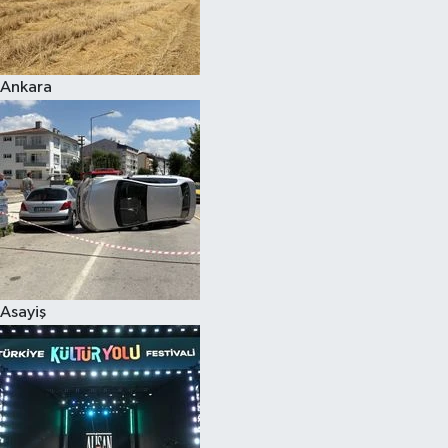
Siyaset
Ankara
Teknoloji
Televizyon
Yaşam-Çevre
Asayiş