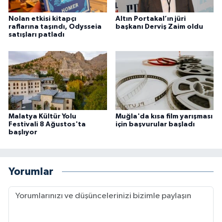
Nolan etkisi kitapçı
Altın Portakal’ın jüri
raflarına taşındı, Odysseia
başkanı Derviş Zaim oldu
satışları patladı
Malatya Kültür Yolu
Muğla'da kısa film yarışması
Festivali 8 Ağustos'ta
için başvurular başladı
başlıyor
Yorumlar