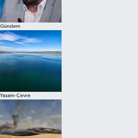
Spor
Gündem
Burç Yorumları
Çocuk
Eğitim
Hava Durumu
Kadın
Yaşam-Çevre
Kim kimdir?
Kültür Sanat
Sağlık