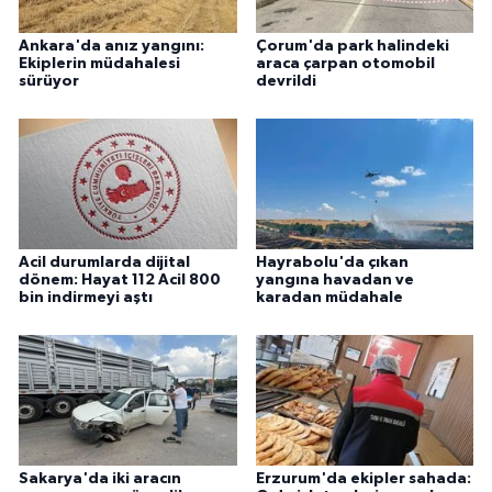
Ankara'da anız yangını:
Çorum'da park halindeki
Ekiplerin müdahalesi
araca çarpan otomobil
sürüyor
devrildi
Acil durumlarda dijital
Hayrabolu'da çıkan
dönem: Hayat 112 Acil 800
yangına havadan ve
bin indirmeyi aştı
karadan müdahale
Sakarya'da iki aracın
Erzurum'da ekipler sahada: