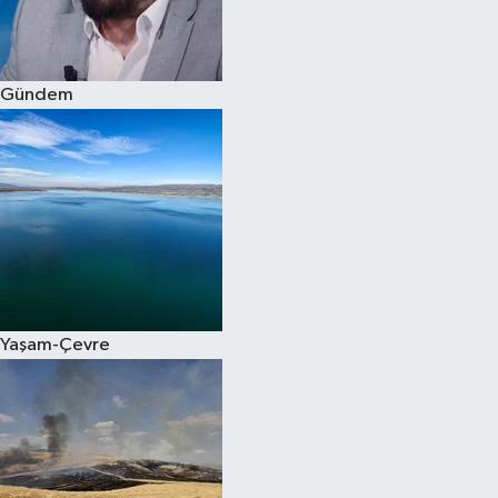
Spor
Gündem
Burç Yorumları
Çocuk
Eğitim
Hava Durumu
Kadın
Yaşam-Çevre
Kim kimdir?
Kültür Sanat
Sağlık