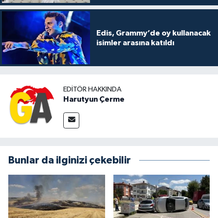
Edis, Grammy’de oy kullanacak
isimler arasına katıldı
EDITÖR HAKKINDA
Harutyun Çerme
Bunlar da ilginizi çekebilir