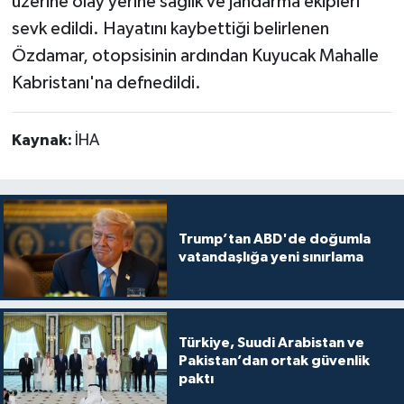
üzerine olay yerine sağlık ve jandarma ekipleri
sevk edildi. Hayatını kaybettiği belirlenen
Özdamar, otopsisinin ardından Kuyucak Mahalle
Kabristanı'na defnedildi.
Kaynak:
İHA
Trump’tan ABD'de doğumla
vatandaşlığa yeni sınırlama
Türkiye, Suudi Arabistan ve
Pakistan’dan ortak güvenlik
paktı