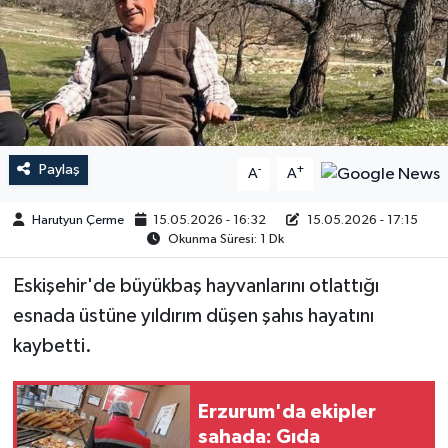
Paylaş
-
+
A
A
Harutyun Çerme
15.05.2026 - 16:32
15.05.2026 - 17:15
Okunma Süresi: 1 Dk
Eskişehir'de büyükbaş hayvanlarını otlattığı
esnada üstüne yıldırım düşen şahıs hayatını
kaybetti.
Erzurum'da ekipler
sahada: Gıda