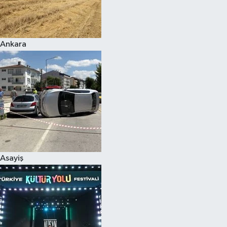
Siyaset
Ankara
Teknoloji
Televizyon
Yaşam-Çevre
Asayiş