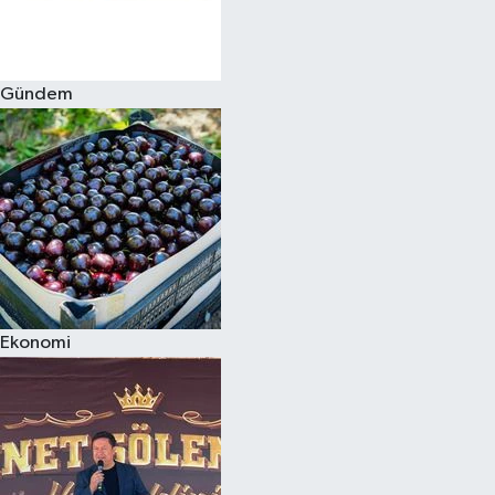
Spor
Gündem
Burç Yorumları
Çocuk
Eğitim
Hava Durumu
Kadın
Ekonomi
Kim kimdir?
Kültür Sanat
Sağlık