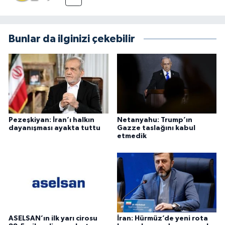
Bunlar da ilginizi çekebilir
Pezeşkiyan: İran’ı halkın
Netanyahu: Trump’ın
dayanışması ayakta tuttu
Gazze taslağını kabul
etmedik
ASELSAN’ın ilk yarı cirosu
İran: Hürmüz’de yeni rota