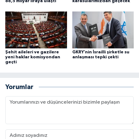
88,5 milyar liraya ulaştı
karasularımızdan geçecek
Şehit aileleri ve gazilere
GKRY’nin İsrailli şirketle su
yeni haklar komisyondan
anlaşması tepki çekti
geçti
Yorumlar