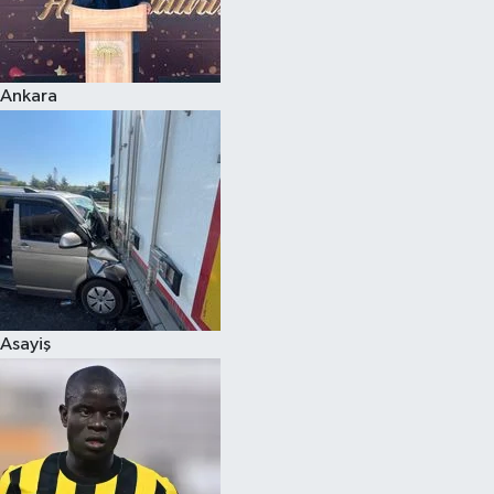
Siyaset
Ankara
Teknoloji
Televizyon
Yaşam-Çevre
Asayiş