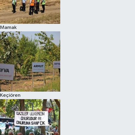
Mamak
Keçiören