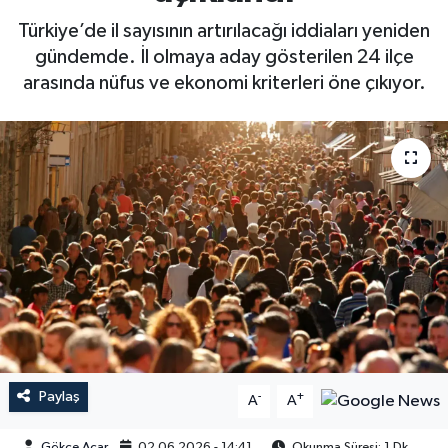
Türkiye’de il sayısının artırılacağı iddiaları yeniden
gündemde. İl olmaya aday gösterilen 24 ilçe
arasında nüfus ve ekonomi kriterleri öne çıkıyor.
Paylaş
-
+
A
A
Gökçe Acar
02.06.2026 - 14:41
Okunma Süresi: 1 Dk