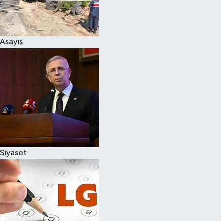
Spor
Asayiş
Burç Yorumları
Çocuk
Eğitim
Hava Durumu
Kadın
Siyaset
Kim kimdir?
Kültür Sanat
Sağlık