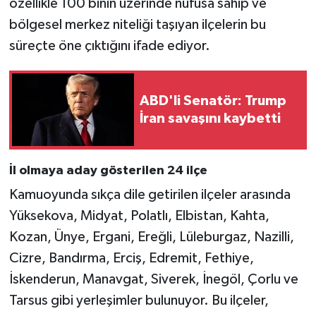
özellikle 100 binin üzerinde nüfusa sahip ve
bölgesel merkez niteliği taşıyan ilçelerin bu
süreçte öne çıktığını ifade ediyor.
ABD'li Senatör: Trump
İran savaşını kaybetti
İl olmaya aday gösterilen 24 ilçe
Kamuoyunda sıkça dile getirilen ilçeler arasında
Yüksekova, Midyat, Polatlı, Elbistan, Kahta,
Kozan, Ünye, Ergani, Ereğli, Lüleburgaz, Nazilli,
Cizre, Bandırma, Erciş, Edremit, Fethiye,
İskenderun, Manavgat, Siverek, İnegöl, Çorlu ve
Tarsus gibi yerleşimler bulunuyor. Bu ilçeler,