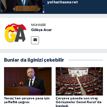
yol haritasına ret
MUHABIR
Gökçe Acar
Bunlar da ilginizi çekebilir
Yavaş’tan çerçeve yasa için
Çerçeve yasada son viraj:
şeffaflık çağrısı
Görüşmeler Genel Kurul'da
başladı