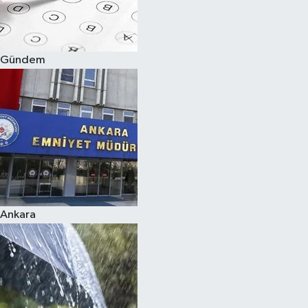
Siyaset
Gündem
Teknoloji
Televizyon
Yaşam-Çevre
Ankara