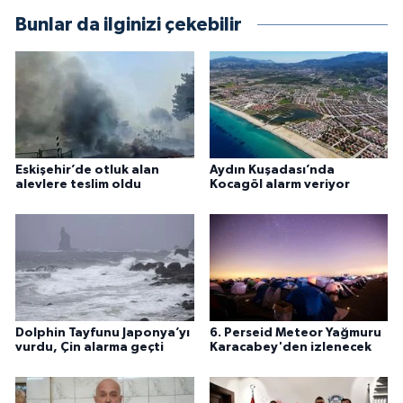
Bunlar da ilginizi çekebilir
Eskişehir’de otluk alan
Aydın Kuşadası’nda
alevlere teslim oldu
Kocagöl alarm veriyor
Dolphin Tayfunu Japonya’yı
6. Perseid Meteor Yağmuru
vurdu, Çin alarma geçti
Karacabey'den izlenecek