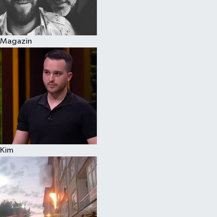
Spor
Magazin
Burç Yorumları
Çocuk
Eğitim
Hava Durumu
Kadın
Kim
Kim kimdir?
Kültür Sanat
Sağlık