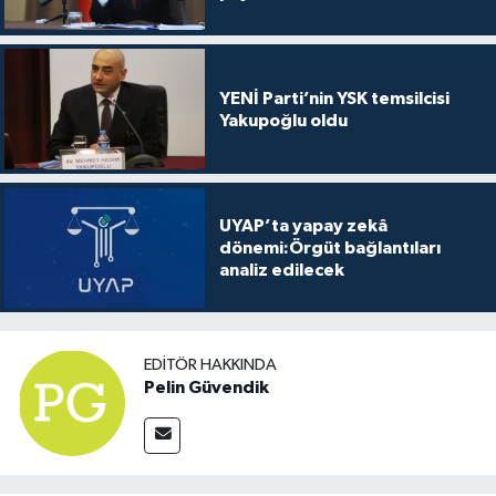
YENİ Parti’nin YSK temsilcisi
Yakupoğlu oldu
UYAP’ta yapay zekâ
dönemi:Örgüt bağlantıları
analiz edilecek
EDITÖR HAKKINDA
Pelin Güvendik