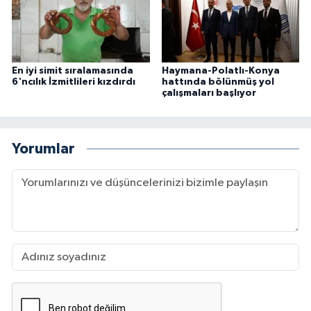
En iyi simit sıralamasında
Haymana-Polatlı-Konya
6'ncılık İzmitlileri kızdırdı
hattında bölünmüş yol
çalışmaları başlıyor
Yorumlar