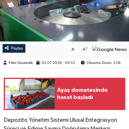
Paylaş
-
+
A
A
Pelin Güvendik
02.07.2026 - 09:52
Okunma Süresi: 2 Dk
Ayaş domatesinde
hasat başladı
Depozito Yönetim Sistemi Ulusal Entegrasyon
Süreci ve Edirne Sayma Doğrulama Merkezi