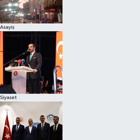
Siyaset
Asayiş
Teknoloji
Televizyon
Yaşam-Çevre
Siyaset