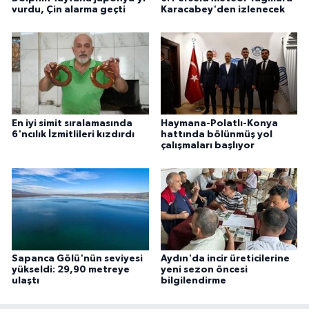
vurdu, Çin alarma geçti
Karacabey'den izlenecek
En iyi simit sıralamasında
Haymana-Polatlı-Konya
6'ncılık İzmitlileri kızdırdı
hattında bölünmüş yol
çalışmaları başlıyor
Sapanca Gölü'nün seviyesi
Aydın'da incir üreticilerine
yükseldi: 29,90 metreye
yeni sezon öncesi
ulaştı
bilgilendirme