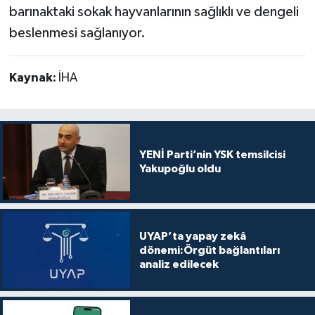
barınaktaki sokak hayvanlarının sağlıklı ve dengeli
beslenmesi sağlanıyor.
Kaynak:
İHA
YENİ Parti’nin YSK temsilcisi
Yakupoğlu oldu
UYAP’ta yapay zekâ
dönemi:Örgüt bağlantıları
analiz edilecek