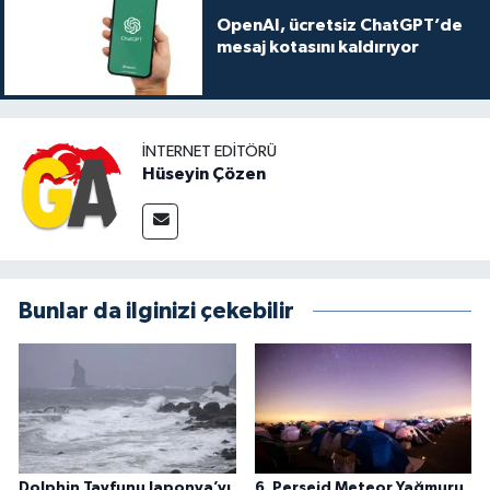
OpenAI, ücretsiz ChatGPT’de
mesaj kotasını kaldırıyor
İNTERNET EDITÖRÜ
Hüseyin Çözen
Bunlar da ilginizi çekebilir
Dolphin Tayfunu Japonya’yı
6. Perseid Meteor Yağmuru