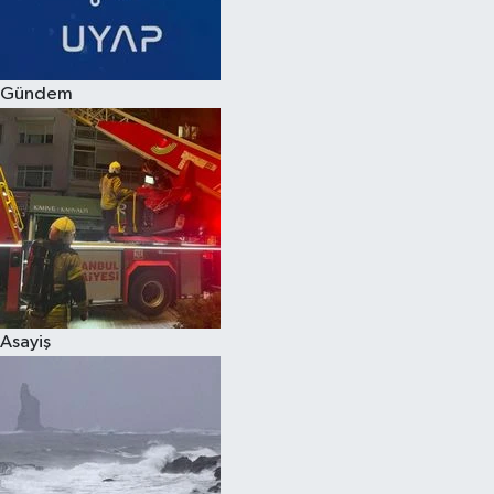
Spor
Gündem
Burç Yorumları
Çocuk
Eğitim
Hava Durumu
Kadın
Asayiş
Kim kimdir?
Kültür Sanat
Sağlık