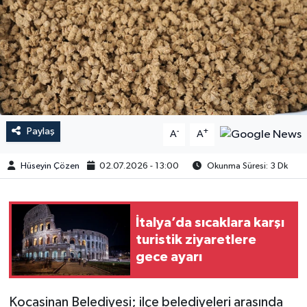
Paylaş
-
+
A
A
Hüseyin Çözen
02.07.2026 - 13:00
Okunma Süresi: 3 Dk
İtalya’da sıcaklara karşı
turistik ziyaretlere
gece ayarı
Kocasinan Belediyesi; ilçe belediyeleri arasında