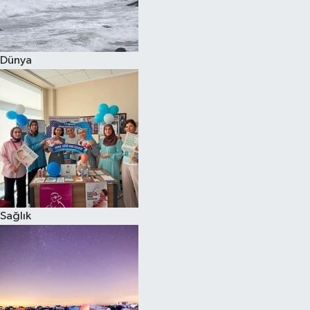
Siyaset
Dünya
Teknoloji
Televizyon
Yaşam-Çevre
Sağlık