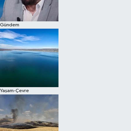
Spor
Gündem
Burç Yorumları
Çocuk
Eğitim
Hava Durumu
Kadın
Yaşam-Çevre
Kim kimdir?
Kültür Sanat
Sağlık