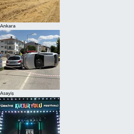
Siyaset
Ankara
Teknoloji
Televizyon
Yaşam-Çevre
Asayiş