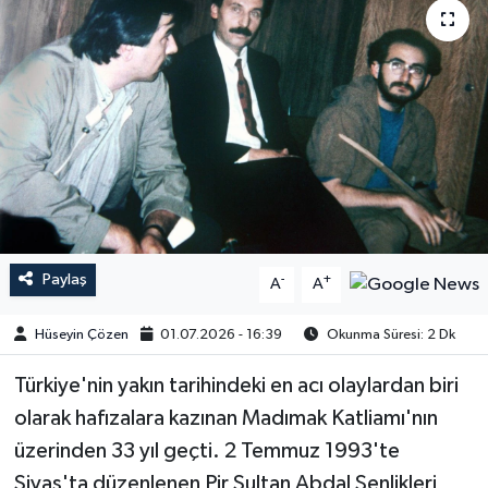
Paylaş
-
+
A
A
Hüseyin Çözen
01.07.2026 - 16:39
Okunma Süresi: 2 Dk
Türkiye'nin yakın tarihindeki en acı olaylardan biri
olarak hafızalara kazınan Madımak Katliamı'nın
üzerinden 33 yıl geçti. 2 Temmuz 1993'te
Sivas'ta düzenlenen Pir Sultan Abdal Şenlikleri