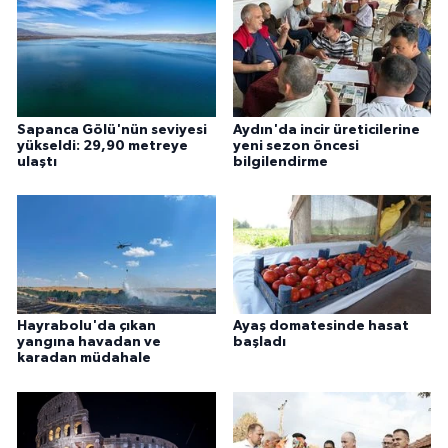
Sapanca Gölü'nün seviyesi
Aydın'da incir üreticilerine
yükseldi: 29,90 metreye
yeni sezon öncesi
ulaştı
bilgilendirme
Hayrabolu'da çıkan
Ayaş domatesinde hasat
yangına havadan ve
başladı
karadan müdahale