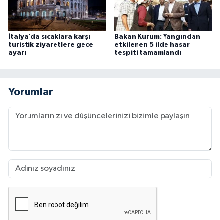
İtalya’da sıcaklara karşı
Bakan Kurum: Yangından
turistik ziyaretlere gece
etkilenen 5 ilde hasar
ayarı
tespiti tamamlandı
Yorumlar