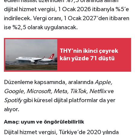
edilen hasılat üzerinden %7,5 oranında alınan
dijital hizmet vergisi, 1 Ocak 2026 itibarıyla %5’e
indirilecek. Vergi oranı, 1 Ocak 2027’den itibaren
ise %2,5 olarak uygulanacak.
THY’nin ikinci çeyrek
kârı yüzde 71 düştü
Düzenleme kapsamında, aralarında
Apple,
Google, Microsoft, Meta, TikTok, Netflix
ve
Spotify
gibi küresel dijital platformlar da yer
alıyor.
Amaç: uyum ve öngörülebilirlik
Dijital hizmet vergisi, Türkiye’de 2020 yılında