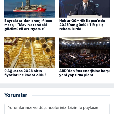
Bayraktar’dan enerji filosu
Habur Gümrük Kapısı’nda
mesajı: "Mavi vatandaki
2026’nın günlük TIR çıkış
gücümüzü artırıyoruz"
rekoru kırıldı
9 Ağustos 2026 altın
ABD’den Rus enerjisine karşı
fiyatları ne kadar oldu?
yeni yaptırım planı
Yorumlar