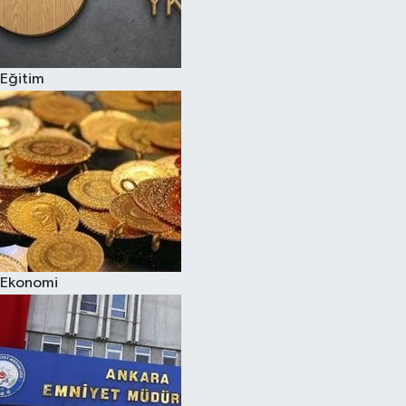
Siyaset
Eğitim
Teknoloji
Televizyon
Yaşam-Çevre
Ekonomi