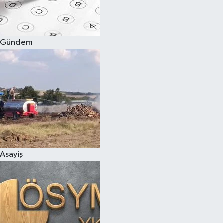
Spor
Gündem
Burç Yorumları
Çocuk
Eğitim
Hava Durumu
Kadın
Asayiş
Kim kimdir?
Kültür Sanat
Sağlık