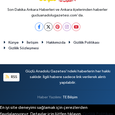
Son Dakika Ankara Haberleri ve Ankara ilçelerinden haberler
gucluanadolugazetesi.com'da.
Künye
İletişim
Hakkımızda
Gizlilik Politikası
Gizlilik Sözleşmesi
Güçlü Anadolu Gazetesi'ndeki haberlerin her hakkı
RSS
saklıdır. İlgili habere sadece link verilerek alıntı
yapılabilir.
Haber Yazılımı:
TE Bilişim
En iyi site deneyimi sağlamak için çerezlerden
faydalanıyoruz. Detaylar için lütfen tıklayın.
Gizlilik Politikası