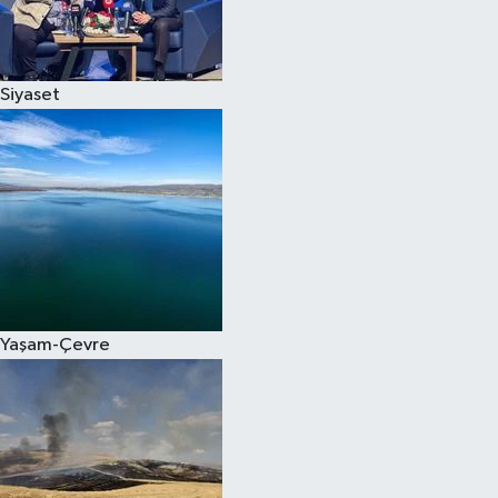
Spor
Siyaset
Burç Yorumları
Çocuk
Eğitim
Hava Durumu
Kadın
Yaşam-Çevre
Kim kimdir?
Kültür Sanat
Sağlık