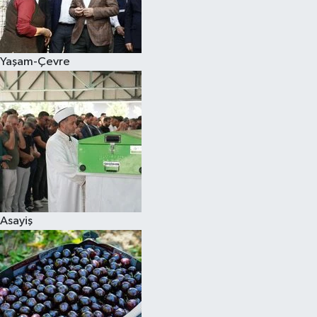
Siyaset
Yaşam-Çevre
Teknoloji
Televizyon
Yaşam-Çevre
Asayiş