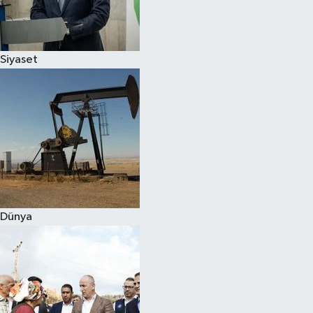
Spor
Siyaset
Burç Yorumları
Çocuk
Eğitim
Hava Durumu
Kadın
Dünya
Kim kimdir?
Kültür Sanat
Sağlık