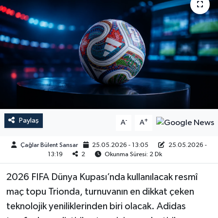
Paylaş
-
+
A
A
Çağlar Bülent Sansar
25.05.2026 - 13:05
25.05.2026 -
13:19
2
Okunma Süresi: 2 Dk
2026 FIFA Dünya Kupası’nda kullanılacak resmî
maç topu Trionda, turnuvanın en dikkat çeken
teknolojik yeniliklerinden biri olacak. Adidas