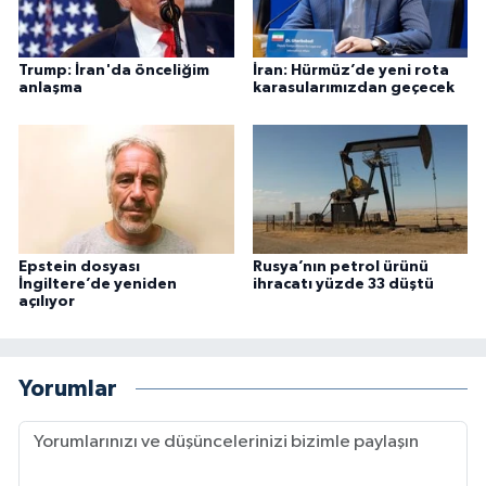
Trump: İran'da önceliğim
İran: Hürmüz’de yeni rota
anlaşma
karasularımızdan geçecek
Epstein dosyası
Rusya’nın petrol ürünü
İngiltere’de yeniden
ihracatı yüzde 33 düştü
açılıyor
Yorumlar