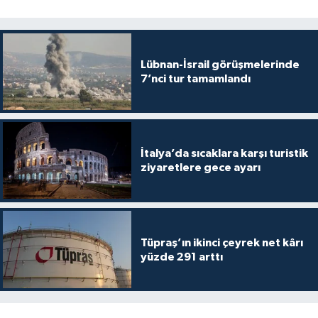
Lübnan-İsrail görüşmelerinde
7’nci tur tamamlandı
İtalya’da sıcaklara karşı turistik
ziyaretlere gece ayarı
Tüpraş’ın ikinci çeyrek net kârı
yüzde 291 arttı