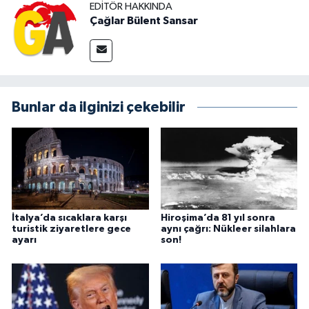
EDITÖR HAKKINDA
Çağlar Bülent Sansar
Bunlar da ilginizi çekebilir
İtalya’da sıcaklara karşı
Hiroşima’da 81 yıl sonra
turistik ziyaretlere gece
aynı çağrı: Nükleer silahlara
ayarı
son!