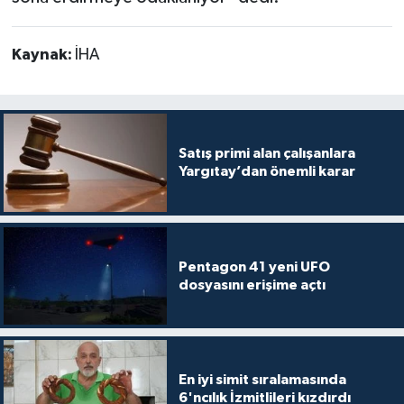
Kaynak:
İHA
Satış primi alan çalışanlara
Yargıtay’dan önemli karar
Pentagon 41 yeni UFO
dosyasını erişime açtı
En iyi simit sıralamasında
6'ncılık İzmitlileri kızdırdı