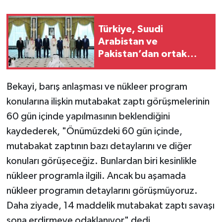
Türkiye, Suudi
Arabistan ve
Pakistan’dan ortak
güvenlik paktı
Bekayi, barış anlaşması ve nükleer program
konularına ilişkin mutabakat zaptı görüşmelerinin
60 gün içinde yapılmasının beklendiğini
kaydederek, "Önümüzdeki 60 gün içinde,
mutabakat zaptının bazı detaylarını ve diğer
konuları görüşeceğiz. Bunlardan biri kesinlikle
nükleer programla ilgili. Ancak bu aşamada
nükleer programın detaylarını görüşmüyoruz.
Daha ziyade, 14 maddelik mutabakat zaptı savaşı
sona erdirmeye odaklanıyor" dedi.