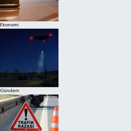
Spor
Ekonomi
Burç Yorumları
Çocuk
Eğitim
Hava Durumu
Kadın
Gündem
Kim kimdir?
Kültür Sanat
Sağlık