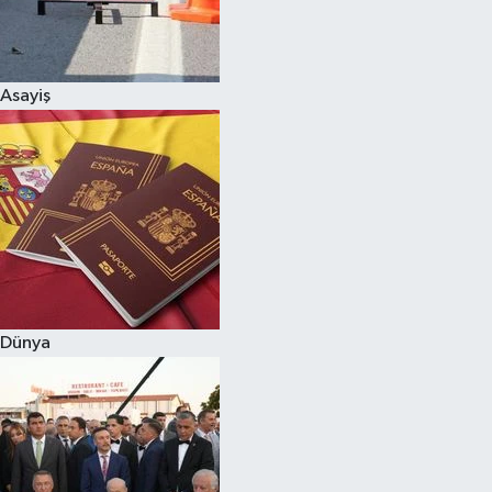
Siyaset
Asayiş
Teknoloji
Televizyon
Yaşam-Çevre
Dünya