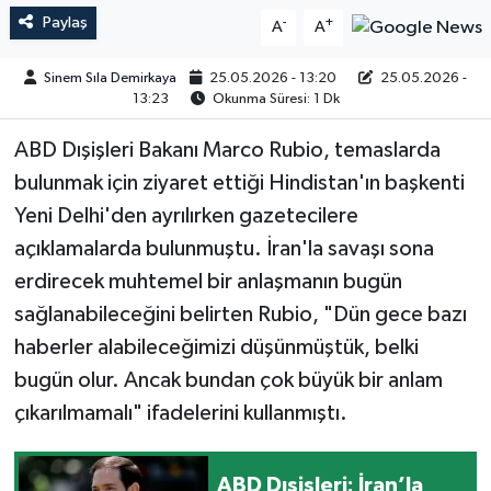
Paylaş
-
+
A
A
Sinem Sıla Demirkaya
25.05.2026 - 13:20
25.05.2026 -
13:23
Okunma Süresi: 1 Dk
ABD Dışişleri Bakanı Marco Rubio, temaslarda
bulunmak için ziyaret ettiği Hindistan'ın başkenti
Yeni Delhi'den ayrılırken gazetecilere
açıklamalarda bulunmuştu. İran'la savaşı sona
erdirecek muhtemel bir anlaşmanın bugün
sağlanabileceğini belirten Rubio, "Dün gece bazı
haberler alabileceğimizi düşünmüştük, belki
bugün olur. Ancak bundan çok büyük bir anlam
çıkarılmamalı" ifadelerini kullanmıştı.
ABD Dışişleri: İran’la