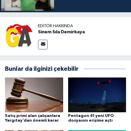
EDITÖR HAKKINDA
Sinem Sıla Demirkaya
Bunlar da ilginizi çekebilir
Satış primi alan çalışanlara
Pentagon 41 yeni UFO
Yargıtay’dan önemli karar
dosyasını erişime açtı