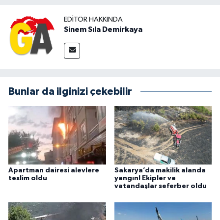
EDITÖR HAKKINDA
Sinem Sıla Demirkaya
Bunlar da ilginizi çekebilir
Apartman dairesi alevlere
Sakarya’da makilik alanda
teslim oldu
yangın! Ekipler ve
vatandaşlar seferber oldu