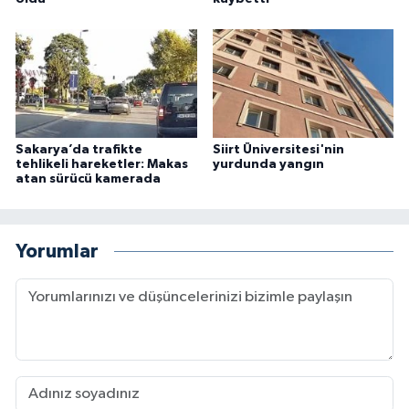
Sakarya’da trafikte
Siirt Üniversitesi'nin
tehlikeli hareketler: Makas
yurdunda yangın
atan sürücü kamerada
Yorumlar