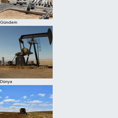
Spor
Gündem
Burç Yorumları
Çocuk
Eğitim
Hava Durumu
Kadın
Dünya
Kim kimdir?
Kültür Sanat
Sağlık