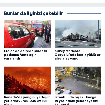
Bunlar da ilginizi çekebilir
Efeler'de dairede şiddetli
Kuzey Marmara
patlama: Anne ağır
Otoyolu'nda lastik yüklü tır
yaralandı
alev alev yandı
Kanada'da yangın, yerleşim
İstanbul’da bıçaklı kavga:
yerlerini vurdu: 230 ev kül
19 yaşındaki genç hayatını
oldu
kaybetti