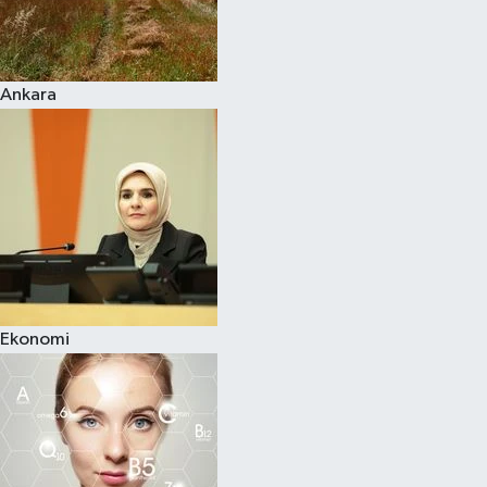
Siyaset
Ankara
Teknoloji
Televizyon
Yaşam-Çevre
Ekonomi