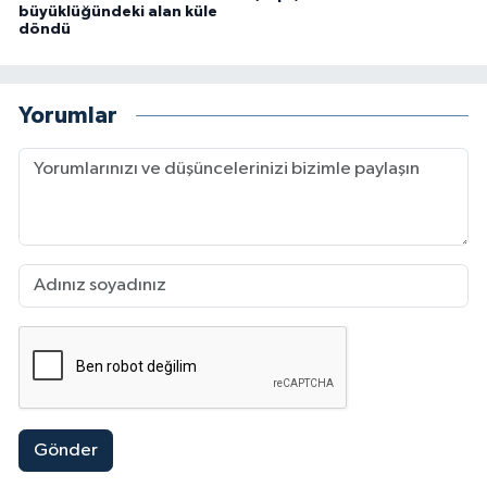
büyüklüğündeki alan küle
döndü
Yorumlar
Gönder