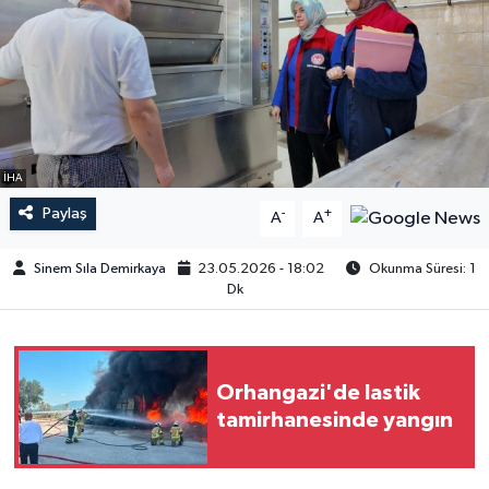
İHA
Paylaş
-
+
A
A
Sinem Sıla Demirkaya
23.05.2026 - 18:02
Okunma Süresi: 1
Dk
Orhangazi'de lastik
tamirhanesinde yangın