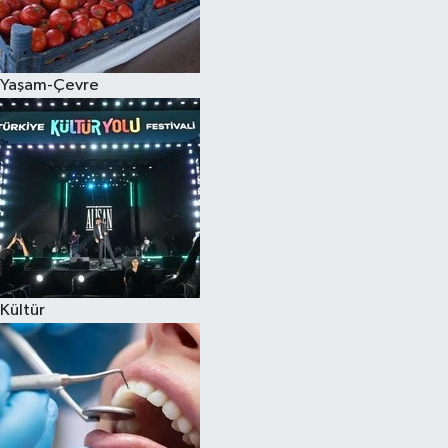
Spor
Yaşam-Çevre
Burç Yorumları
Çocuk
Eğitim
Hava Durumu
Kadın
Kültür
Kim kimdir?
Kültür Sanat
Sağlık