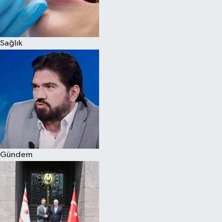
Siyaset
Sağlık
Teknoloji
Televizyon
Yaşam-Çevre
Gündem