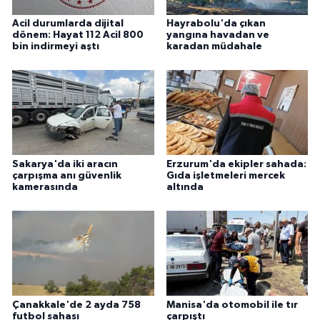
Acil durumlarda dijital
Hayrabolu'da çıkan
dönem: Hayat 112 Acil 800
yangına havadan ve
bin indirmeyi aştı
karadan müdahale
Sakarya'da iki aracın
Erzurum'da ekipler sahada:
çarpışma anı güvenlik
Gıda işletmeleri mercek
kamerasında
altında
Çanakkale'de 2 ayda 758
Manisa'da otomobil ile tır
futbol sahası
çarpıştı