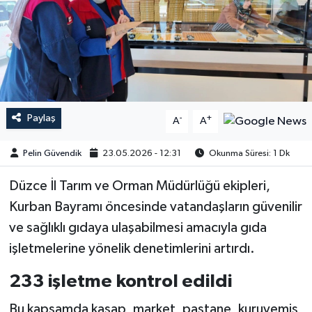
Paylaş
-
+
A
A
Pelin Güvendik
23.05.2026 - 12:31
Okunma Süresi: 1 Dk
Düzce İl Tarım ve Orman Müdürlüğü ekipleri,
Kurban Bayramı öncesinde vatandaşların güvenilir
ve sağlıklı gıdaya ulaşabilmesi amacıyla gıda
işletmelerine yönelik denetimlerini artırdı.
233 işletme kontrol edildi
Bu kapsamda kasap, market, pastane, kuruyemiş,