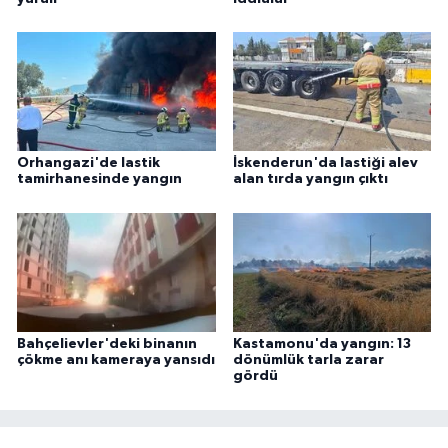
Orhangazi'de lastik
İskenderun'da lastiği alev
tamirhanesinde yangın
alan tırda yangın çıktı
Bahçelievler'deki binanın
Kastamonu'da yangın: 13
çökme anı kameraya yansıdı
dönümlük tarla zarar
gördü