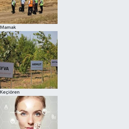
Mamak
Keçiören