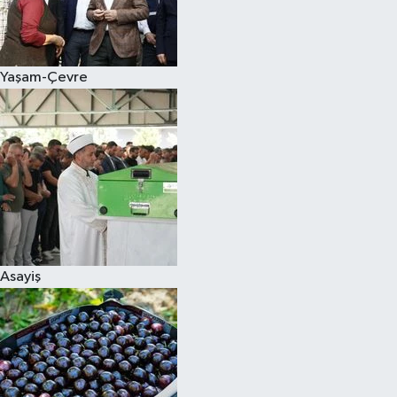
Siyaset
Yaşam-Çevre
Teknoloji
Televizyon
Yaşam-Çevre
Asayiş