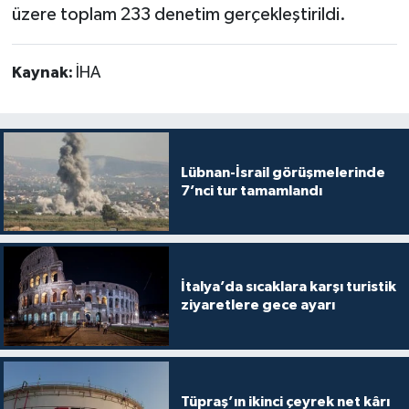
üzere toplam 233 denetim gerçekleştirildi.
Kaynak:
İHA
Lübnan-İsrail görüşmelerinde
7’nci tur tamamlandı
İtalya’da sıcaklara karşı turistik
ziyaretlere gece ayarı
Tüpraş’ın ikinci çeyrek net kârı