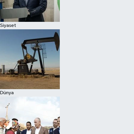
Spor
Siyaset
Burç Yorumları
Çocuk
Eğitim
Hava Durumu
Kadın
Dünya
Kim kimdir?
Kültür Sanat
Sağlık