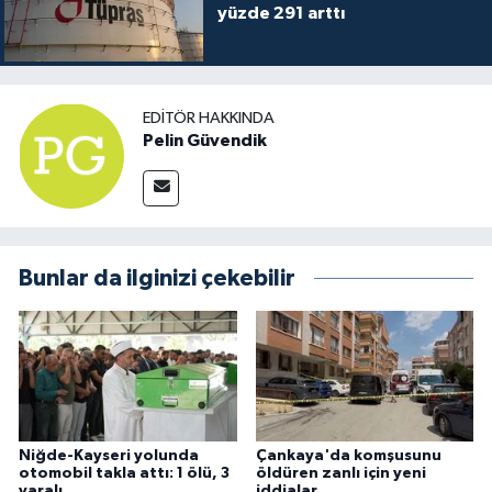
yüzde 291 arttı
EDITÖR HAKKINDA
Pelin Güvendik
Bunlar da ilginizi çekebilir
Niğde-Kayseri yolunda
Çankaya'da komşusunu
otomobil takla attı: 1 ölü, 3
öldüren zanlı için yeni
yaralı
iddialar