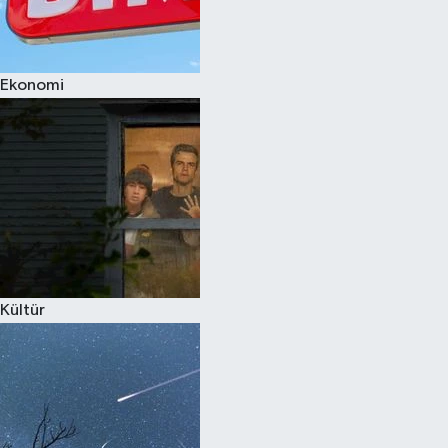
Spor
Ekonomi
Burç Yorumları
Çocuk
Eğitim
Hava Durumu
Kadın
Kültür
Kim kimdir?
Kültür Sanat
Sağlık