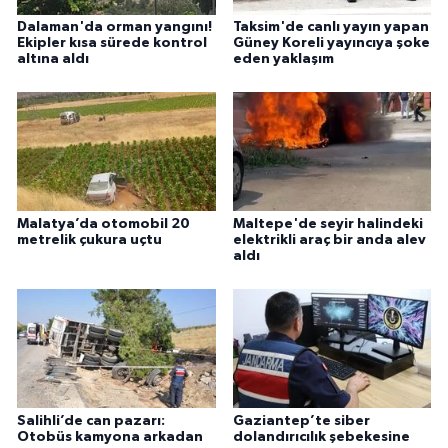
Dalaman'da orman yangını!
Taksim'de canlı yayın yapan
Ekipler kısa sürede kontrol
Güney Koreli yayıncıya şoke
altına aldı
eden yaklaşım
Malatya’da otomobil 20
Maltepe'de seyir halindeki
metrelik çukura uçtu
elektrikli araç bir anda alev
aldı
Salihli’de can pazarı:
Gaziantep’te siber
Otobüs kamyona arkadan
dolandırıcılık şebekesine