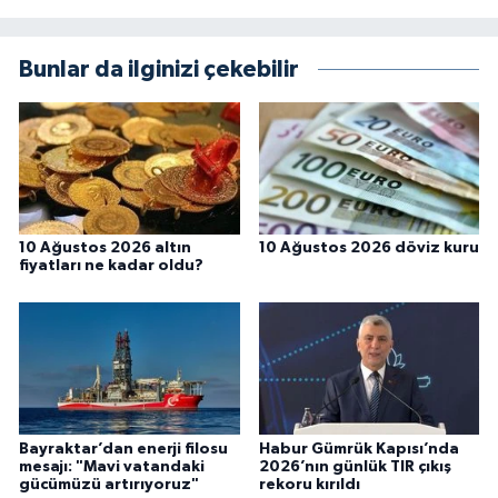
Bunlar da ilginizi çekebilir
10 Ağustos 2026 altın
10 Ağustos 2026 döviz kuru
fiyatları ne kadar oldu?
Bayraktar’dan enerji filosu
Habur Gümrük Kapısı’nda
mesajı: "Mavi vatandaki
2026’nın günlük TIR çıkış
gücümüzü artırıyoruz"
rekoru kırıldı