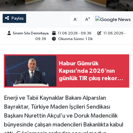
Paylaş
-
+
A
A
Sinem Sıla Demirkaya
11.06.2026 - 09:36
11.06.2026 -
09:39
Okunma Süresi: 1 Dk
Habur Gümrük
Kapısı’nda 2026’nın
günlük TIR çıkış rekoru
kırıldı
Enerji ve Tabii Kaynaklar Bakanı Alparslan
Bayraktar, Türkiye Maden İşçileri Sendikası
Başkanı Nurettin Akçul'u ve Doruk Madencilik
bünyesinde çalışan madencileri Bakanlıkta kabul