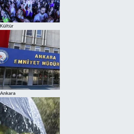
Siyaset
Kültür
Teknoloji
Televizyon
Yaşam-Çevre
Ankara