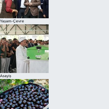
Siyaset
Yaşam-Çevre
Teknoloji
Televizyon
Yaşam-Çevre
Asayiş