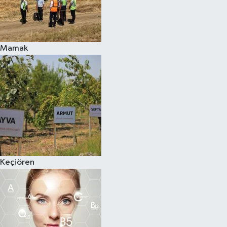
Mamak
Keçiören