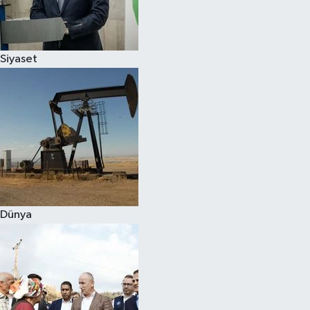
Spor
Siyaset
Burç Yorumları
Çocuk
Eğitim
Hava Durumu
Kadın
Dünya
Kim kimdir?
Kültür Sanat
Sağlık