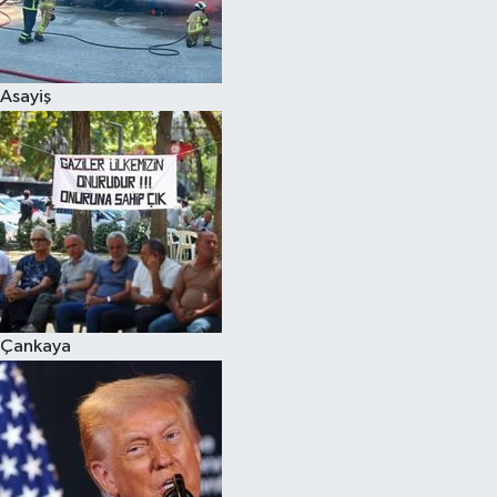
Siyaset
Asayiş
Teknoloji
Televizyon
Yaşam-Çevre
Çankaya