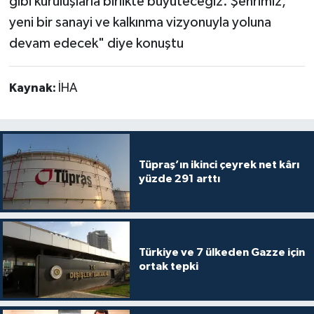
gibi kuruluşlarla birlikte büyüteceğiz. Şehrimiz,
yeni bir sanayi ve kalkınma vizyonuyla yoluna
devam edecek" diye konuştu
Kaynak:
İHA
Tüpraş’ın ikinci çeyrek net kârı
yüzde 291 arttı
Türkiye ve 7 ülkeden Gazze için
ortak tepki