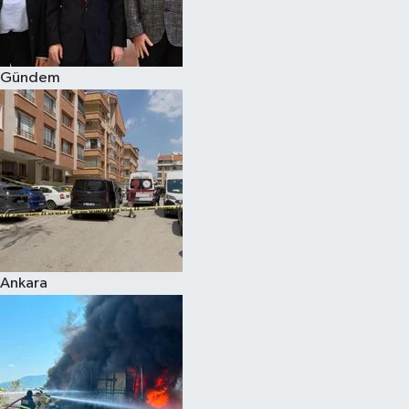
Spor
Gündem
Burç Yorumları
Çocuk
Eğitim
Hava Durumu
Kadın
Ankara
Kim kimdir?
Kültür Sanat
Sağlık