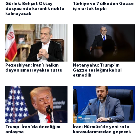
Gürlek: Behçet Oktay
Türkiye ve 7 ülkeden Gazze
dosyasında karanlık nokta
için ortak tepki
kalmayacak
Pezeşkiyan: İran’ı halkın
Netanyahu: Trump’ın
dayanışması ayakta tuttu
Gazze taslağını kabul
etmedik
Trump: İran'da önceliğim
İran: Hürmüz’de yeni rota
anlaşma
karasularımızdan geçecek