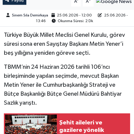
Paylaş
-
+
A
A
Sinem Sıla Demirkaya
25.06.2026 - 12:00
25.06.2026 -
13:46
Okunma Süresi: 2 Dk
Türkiye Büyük Millet Meclisi Genel Kurulu, görev
süresi sona eren Sayıştay Başkanı Metin Yener’i
beş yıllığına yeniden göreve seçti.
TBMM’nin 24 Haziran 2026 tarihli 106’ncı
birleşiminde yapılan seçimde, mevcut Başkan
Metin Yener ile Cumhurbaşkanlığı Strateji ve
Bütçe Başkanlığı Bütçe Genel Müdürü Bahtiyar
Sazlık yarıştı.
Şehit aileleri ve
gazilere yönelik