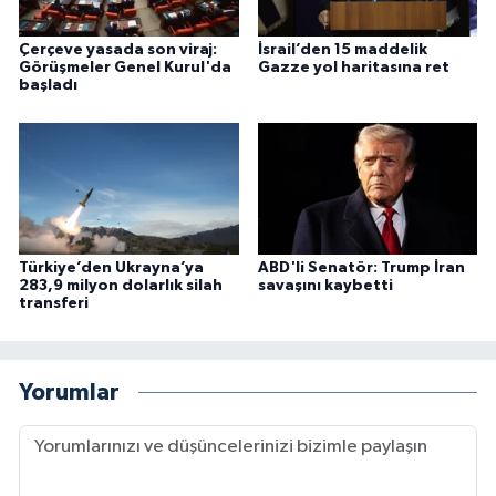
Çerçeve yasada son viraj:
İsrail’den 15 maddelik
Görüşmeler Genel Kurul'da
Gazze yol haritasına ret
başladı
Türkiye’den Ukrayna’ya
ABD'li Senatör: Trump İran
283,9 milyon dolarlık silah
savaşını kaybetti
transferi
Yorumlar