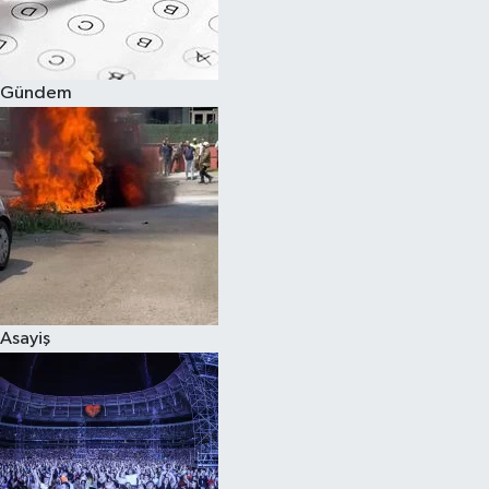
Spor
Gündem
Burç Yorumları
Çocuk
Eğitim
Hava Durumu
Kadın
Asayiş
Kim kimdir?
Kültür Sanat
Sağlık