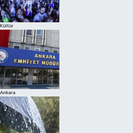
Siyaset
Kültür
Teknoloji
Televizyon
Yaşam-Çevre
Ankara