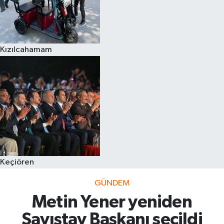
Kızılcahamam
Keçiören
GÜNDEM
Metin Yener yeniden
Sayıştay Başkanı seçildi