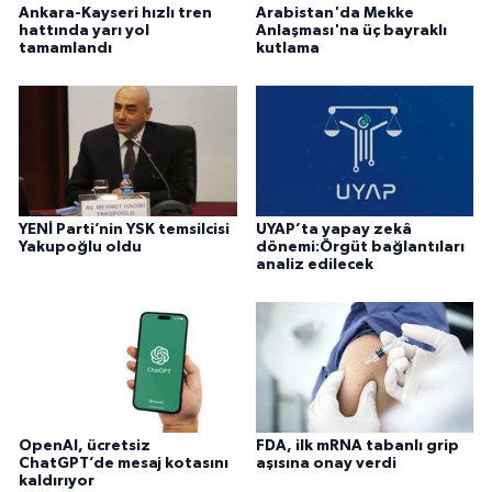
Ankara-Kayseri hızlı tren
Arabistan'da Mekke
hattında yarı yol
Anlaşması'na üç bayraklı
tamamlandı
kutlama
YENİ Parti’nin YSK temsilcisi
UYAP’ta yapay zekâ
Yakupoğlu oldu
dönemi:Örgüt bağlantıları
analiz edilecek
OpenAI, ücretsiz
FDA, ilk mRNA tabanlı grip
ChatGPT’de mesaj kotasını
aşısına onay verdi
kaldırıyor