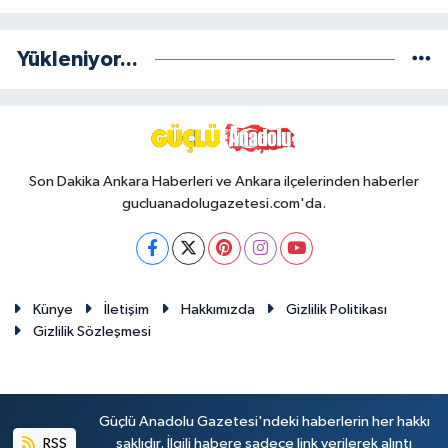
Yükleniyor...
Son Dakika Ankara Haberleri ve Ankara ilçelerinden haberler
gucluanadolugazetesi.com'da.
Künye
İletişim
Hakkımızda
Gizlilik Politikası
Gizlilik Sözleşmesi
Güçlü Anadolu Gazetesi'ndeki haberlerin her hakkı
RSS
saklıdır. İlgili habere sadece link verilerek alıntı