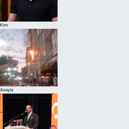
Siyaset
Kim
Teknoloji
Televizyon
Yaşam-Çevre
Asayiş