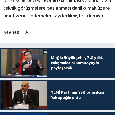
bir Yüksek Düzeyli Komite kurulması ve daha fazla
teknik görüşmelere başlanması dahil olmak üzere
umut verici ilerlemeler kaydedilmiştir" demişti.
Kaynak:
İHA
Muğla Büyükşehir, 2,5 yıllık
çalışmalarını kamuoyuyla
paylaşacak
YENİ Parti’nin YSK temsilcisi
Yakupoğlu oldu