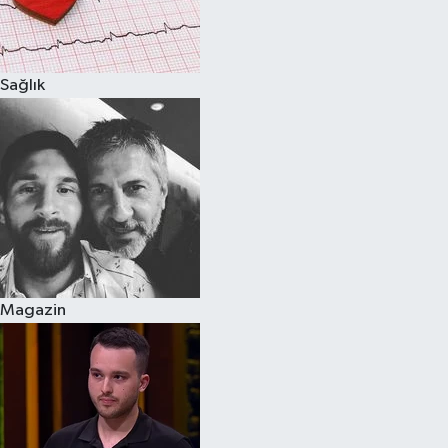
Spor
Sağlık
Burç Yorumları
Çocuk
Eğitim
Hava Durumu
Kadın
Magazin
Kim kimdir?
Kültür Sanat
Sağlık