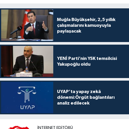
Muğla Büyükşehir, 2,5 yıllık
çalışmalarını kamuoyuyla
paylaşacak
YENİ Parti’nin YSK temsilcisi
Yakupoğlu oldu
UYAP’ta yapay zekâ
dönemi:Örgüt bağlantıları
analiz edilecek
İNTERNET EDITÖRÜ