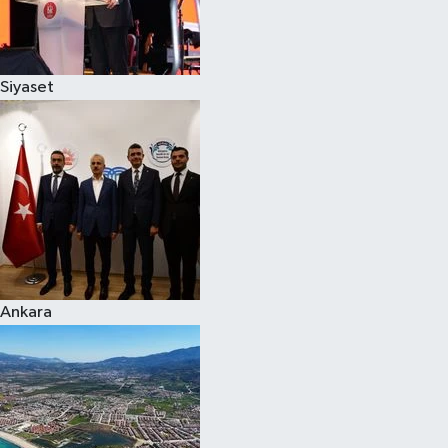
Siyaset
Siyaset
Teknoloji
Televizyon
Yaşam-Çevre
Ankara