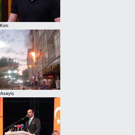
Spor
Kim
Burç Yorumları
Çocuk
Eğitim
Hava Durumu
Kadın
Asayiş
Kim kimdir?
Kültür Sanat
Sağlık