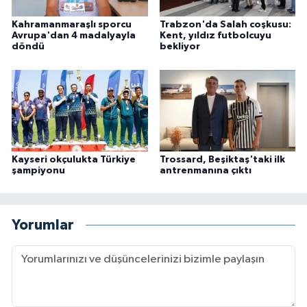
Kahramanmaraşlı sporcu
Trabzon'da Salah coşkusu:
Avrupa'dan 4 madalyayla
Kent, yıldız futbolcuyu
döndü
bekliyor
Kayseri okçulukta Türkiye
Trossard, Beşiktaş'taki ilk
şampiyonu
antrenmanına çıktı
Yorumlar