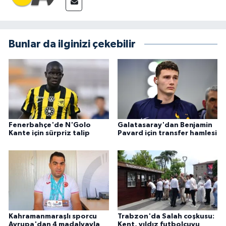
Bunlar da ilginizi çekebilir
Fenerbahçe'de N'Golo
Galatasaray'dan Benjamin
Kante için sürpriz talip
Pavard için transfer hamlesi
Kahramanmaraşlı sporcu
Trabzon'da Salah coşkusu:
Avrupa'dan 4 madalyayla
Kent, yıldız futbolcuyu