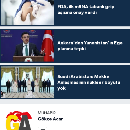
FDA, ilk mRNA tabanlı grip
aşısına onay verdi
Ankara’dan Yunanistan’ın Ege
planına tepki
Suudi Arabistan: Mekke
Anlaşmasının nükleer boyutu
yok
MUHABIR
Gökçe Acar