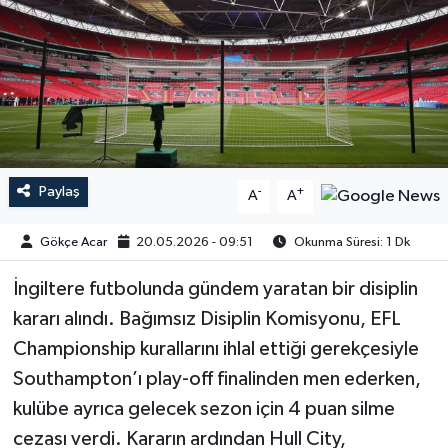
Paylaş
-
+
A
A
Gökçe Acar
20.05.2026 - 09:51
Okunma Süresi: 1 Dk
İngiltere futbolunda gündem yaratan bir disiplin
kararı alındı. Bağımsız Disiplin Komisyonu, EFL
Championship kurallarını ihlal ettiği gerekçesiyle
Southampton’ı play-off finalinden men ederken,
kulübe ayrıca gelecek sezon için 4 puan silme
cezası verdi. Kararın ardından Hull City,