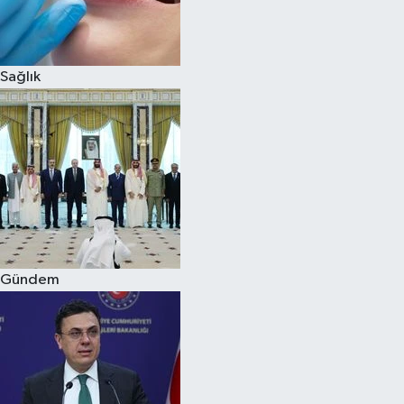
Spor
Sağlık
Burç Yorumları
Çocuk
Eğitim
Hava Durumu
Kadın
Gündem
Kim kimdir?
Kültür Sanat
Sağlık