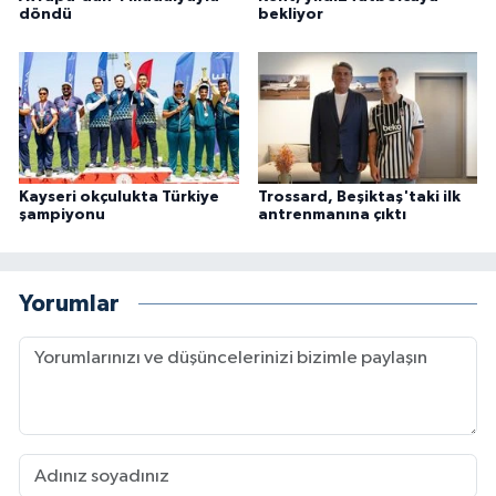
döndü
bekliyor
Kayseri okçulukta Türkiye
Trossard, Beşiktaş'taki ilk
şampiyonu
antrenmanına çıktı
Yorumlar