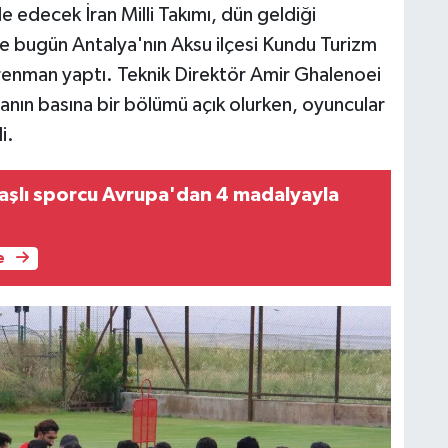
edecek İran Milli Takımı, dün geldiği
ise bugün Antalya'nın Aksu ilçesi Kundu Turizm
enman yaptı. Teknik Direktör Amir Ghalenoei
nın basına bir bölümü açık olurken, oyuncular
i.
şlı sporcu Avrupa'dan 4 madalyayla
e