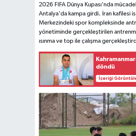
2026 FIFA Dünya Kupası'nda mücadele 
Antalya'da kampa girdi. İran kafilesi 
Siyaset
Merkezindeki spor kompleksinde antr
Teknoloji
yönetiminde gerçekleştirilen antrenma
ısınma ve top ile çalışma gerçekleştird
Televizyon
Kahramanmara
Yaşam-Çevre
döndü
İçeriği Görüntül