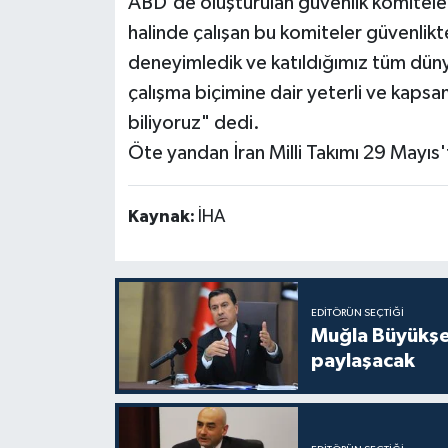
ABD'de oluşturulan güvenlik komiteler
halinde çalışan bu komiteler güvenlikt
deneyimledik ve katıldığımız tüm düny
çalışma biçimine dair yeterli ve kapsaml
biliyoruz" dedi.
Öte yandan İran Milli Takımı 29 Mayıs'
Kaynak:
İHA
EDITÖRÜN SEÇTIĞI
Muğla Büyükşeh
paylaşacak