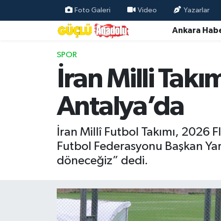
Foto Galeri
Video
Yazarlar
Ankara Habe
Özel Haber
SPOR
Ankara Haberleri
İran Milli Tak
Resmi İlanlar
Antalya’da
Ekonomi
İran Millî Futbol Takımı, 2026 
Gündem
Futbol Federasyonu Başkan Yar
döneceğiz” dedi.
Asayiş
Dünya
Magazin