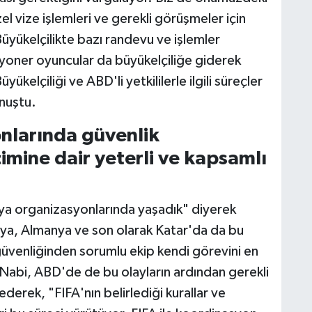
 vize işlemleri ve gerekli görüşmeler için
üyükelçilikte bazı randevu ve işlemler
jyoner oyuncular da büyükelçiliğe giderek
ükelçiliği ve ABD'li yetkililerle ilgili süreçler
nuştu.
nlarında güvenlik
imine dair yeterli ve kapsamlı
nya organizasyonlarında yaşadık" diyerek
ilya, Almanya ve son olarak Katar'da da bu
 güvenliğinden sorumlu ekip kendi görevini en
. Nabi, ABD'de de bu olayların ardından gerekli
derek, "FIFA'nın belirlediği kurallar ve