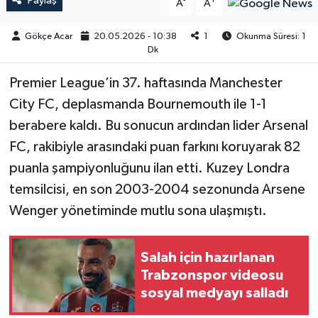
Paylaş
-
+
A
A
Gökçe Acar
20.05.2026 - 10:38
1
Okunma Süresi: 1
Dk
Premier League’in 37. haftasında Manchester
City FC, deplasmanda Bournemouth ile 1-1
berabere kaldı. Bu sonucun ardından lider Arsenal
FC, rakibiyle arasındaki puan farkını koruyarak 82
puanla şampiyonluğunu ilan etti. Kuzey Londra
temsilcisi, en son 2003-2004 sezonunda Arsene
Wenger yönetiminde mutlu sona ulaşmıştı.
Salah için hazırlanan
Trabzonspor videosu
sosyal medyayı salladı