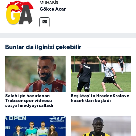
MUHABIR
Gökçe Acar
Bunlar da ilginizi çekebilir
Salah için hazırlanan
Beşiktaş'ta Hradec Kralove
Trabzonspor videosu
hazırlıkları başladı
sosyal medyayı salladı