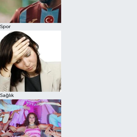
Siyaset
Spor
Teknoloji
Televizyon
Yaşam-Çevre
Sağlık