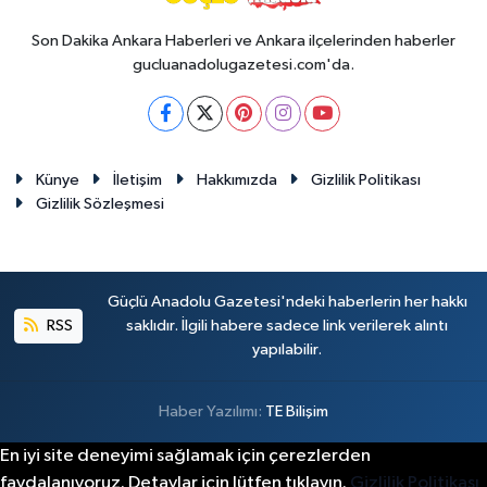
Son Dakika Ankara Haberleri ve Ankara ilçelerinden haberler
gucluanadolugazetesi.com'da.
Künye
İletişim
Hakkımızda
Gizlilik Politikası
Gizlilik Sözleşmesi
Güçlü Anadolu Gazetesi'ndeki haberlerin her hakkı
RSS
saklıdır. İlgili habere sadece link verilerek alıntı
yapılabilir.
Haber Yazılımı:
TE Bilişim
En iyi site deneyimi sağlamak için çerezlerden
faydalanıyoruz. Detaylar için lütfen tıklayın.
Gizlilik Politikası