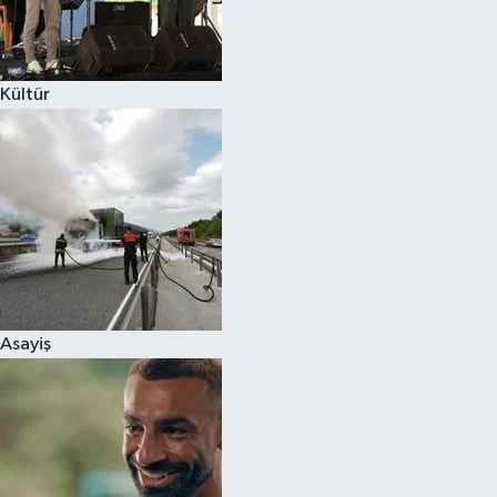
Spor
Kültür
Burç Yorumları
Çocuk
Eğitim
Hava Durumu
Kadın
Asayiş
Kim kimdir?
Kültür Sanat
Sağlık