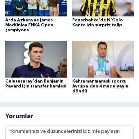
Arda Azkara ve James
Fenerbahçe'de N'Golo
MacKinlay ENKA Open
Kante için sürpriz talip
şampiyonu
Galatasaray'dan Benjamin
Kahramanmaraşlı sporcu
Pavard için transfer hamlesi
Avrupa'dan 4 madalyayla
döndü
Yorumlar