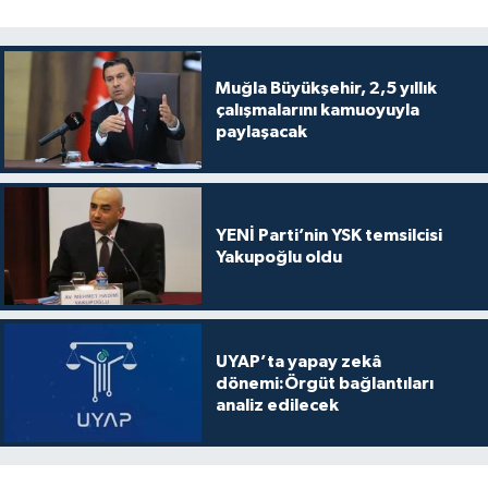
Muğla Büyükşehir, 2,5 yıllık
çalışmalarını kamuoyuyla
paylaşacak
YENİ Parti’nin YSK temsilcisi
Yakupoğlu oldu
UYAP’ta yapay zekâ
dönemi:Örgüt bağlantıları
analiz edilecek