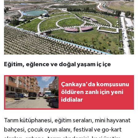
Eğitim, eğlence ve doğal yaşam iç içe
Çankaya'da komşusunu
öldüren zanlı için yeni
iddialar
Tarım kütüphanesi, eğitim seraları, mini hayvanat
bahçesi, çocuk oyun alanı, festival ve go-kart