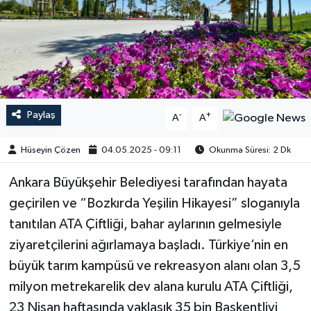
Paylaş
-
+
A
A
Hüseyin Çözen
04.05.2025 - 09:11
Okunma Süresi: 2 Dk
Ankara Büyükşehir Belediyesi tarafından hayata
geçirilen ve “Bozkırda Yeşilin Hikayesi” sloganıyla
tanıtılan ATA Çiftliği, bahar aylarının gelmesiyle
ziyaretçilerini ağırlamaya başladı. Türkiye’nin en
büyük tarım kampüsü ve rekreasyon alanı olan 3,5
milyon metrekarelik dev alana kurulu ATA Çiftliği,
23 Nisan haftasında yaklaşık 35 bin Başkentliyi