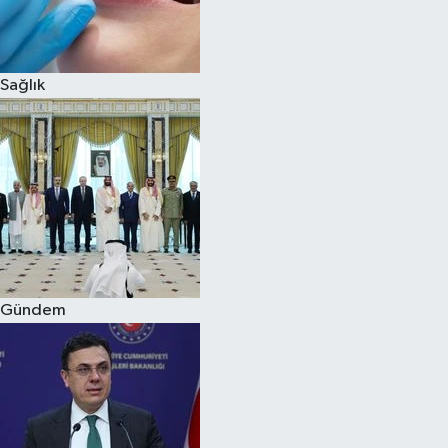
Spor
Sağlık
Burç Yorumları
Çocuk
Eğitim
Hava Durumu
Kadın
Gündem
Kim kimdir?
Kültür Sanat
Sağlık