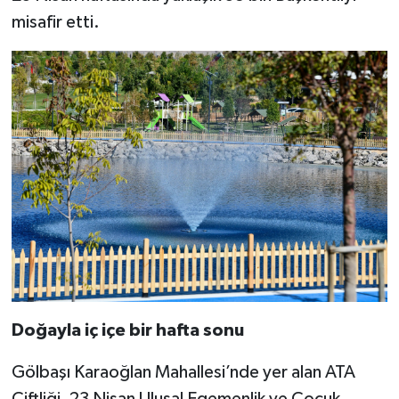
misafir etti.
Doğayla iç içe bir hafta sonu
Gölbaşı Karaoğlan Mahallesi’nde yer alan ATA
Çiftliği, 23 Nisan Ulusal Egemenlik ve Çocuk