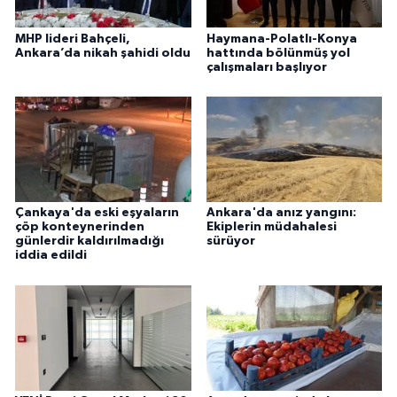
MHP lideri Bahçeli,
Haymana-Polatlı-Konya
Ankara’da nikah şahidi oldu
hattında bölünmüş yol
çalışmaları başlıyor
Çankaya'da eski eşyaların
Ankara'da anız yangını:
çöp konteynerinden
Ekiplerin müdahalesi
günlerdir kaldırılmadığı
sürüyor
iddia edildi