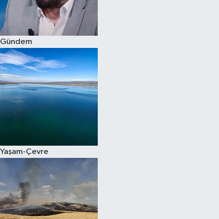
Spor
Gündem
Burç Yorumları
Çocuk
Eğitim
Hava Durumu
Kadın
Yaşam-Çevre
Kim kimdir?
Kültür Sanat
Sağlık