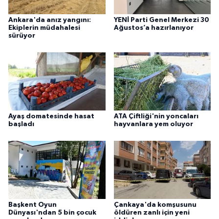
Ankara'da anız yangını:
YENİ Parti Genel Merkezi 30
Ekiplerin müdahalesi
Ağustos’a hazırlanıyor
sürüyor
Ayaş domatesinde hasat
ATA Çiftliği'nin yoncaları
başladı
hayvanlara yem oluyor
Başkent Oyun
Çankaya'da komşusunu
Dünyası'ndan 5 bin çocuk
öldüren zanlı için yeni