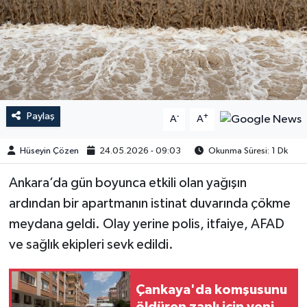
Paylaş
-
+
A
A
Hüseyin Çözen
24.05.2026 - 09:03
Okunma Süresi: 1 Dk
Ankara’da gün boyunca etkili olan yağışın
ardından bir apartmanın istinat duvarında çökme
meydana geldi. Olay yerine polis, itfaiye, AFAD
ve sağlık ekipleri sevk edildi.
Çankaya'da komşusunu
öldüren zanlı için yeni