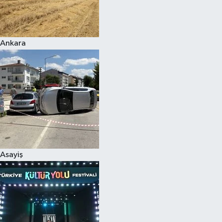
Siyaset
Ankara
Teknoloji
Televizyon
Yaşam-Çevre
Asayiş