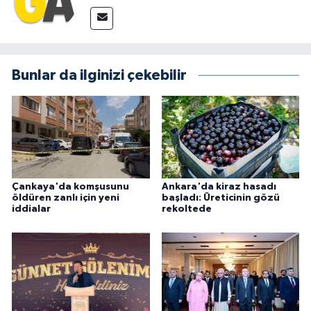
Bunlar da ilginizi çekebilir
Çankaya'da komşusunu
Ankara'da kiraz hasadı
öldüren zanlı için yeni
başladı: Üreticinin gözü
iddialar
rekoltede