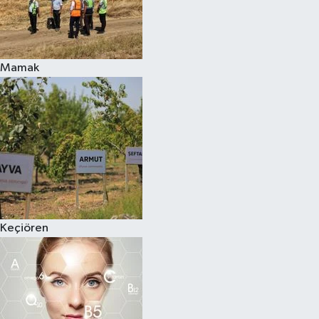
Mamak
Keçiören