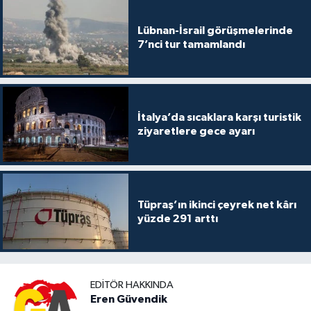
Lübnan-İsrail görüşmelerinde
7’nci tur tamamlandı
İtalya’da sıcaklara karşı turistik
ziyaretlere gece ayarı
Tüpraş’ın ikinci çeyrek net kârı
yüzde 291 arttı
EDITÖR HAKKINDA
Eren Güvendik