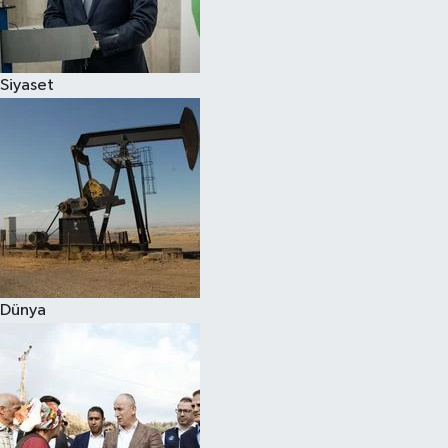
Spor
Siyaset
Burç Yorumları
Çocuk
Eğitim
Hava Durumu
Kadın
Dünya
Kim kimdir?
Kültür Sanat
Sağlık