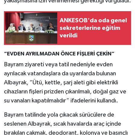
yaklaşmasına izin verilmemesi gerektiği vurguladı.
ANKESOB'da oda genel
sekreterlerine eğitim
verildi
“EVDEN AYRILMADAN ÖNCE FİŞLERİ ÇEKİN”
Bayram ziyareti veya tatil nedeniyle evden
ayrılacak vatandaşlara da uyarılarda bulunan
Albayrak, “Ütü, kettle, şarj aleti gibi elektrikli
cihazların fişleri prizden çıkarılmalı, doğal gaz ve
su vanaları kapatılmalıdır” ifadelerini kullandı.
Bayram tatilinde yola çıkacak sürücülere de
seslenen Albayrak, sıcak havalarda araç içinde
bırakılan çakmak, deodorant, kolonya ve basınçlı