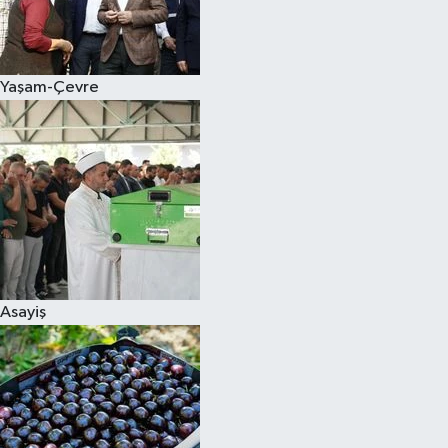
Siyaset
Yaşam-Çevre
Teknoloji
Televizyon
Yaşam-Çevre
Asayiş