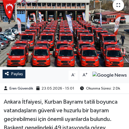
Paylaş
-
+
A
A
Eren Güvendik
23.05.2026 - 15:01
Okunma Süresi: 2 Dk
Ankara İtfaiyesi, Kurban Bayramı tatili boyunca
vatandaşların güvenli ve huzurlu bir bayram
geçirebilmesi için önemli uyarılarda bulundu.
Başkent genelindeki 49 istasyonda görev