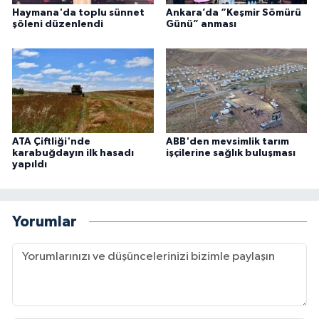
Haymana'da toplu sünnet
Ankara’da “Keşmir Sömürü
şöleni düzenlendi
Günü” anması
ATA Çiftliği'nde
ABB'den mevsimlik tarım
karabuğdayın ilk hasadı
işçilerine sağlık buluşması
yapıldı
Yorumlar