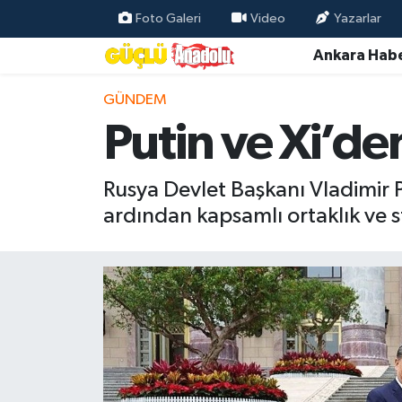
Foto Galeri
Video
Yazarlar
Ankara Habe
Özel Haber
GÜNDEM
Ankara Haberleri
Putin ve Xi’den 
Resmi İlanlar
Rusya Devlet Başkanı Vladimir P
Ekonomi
ardından kapsamlı ortaklık ve str
Gündem
Asayiş
Dünya
Magazin