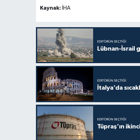
Kaynak:
İHA
EDITÖRÜN SEÇTIĞI
Lübnan-İsrail 
EDITÖRÜN SEÇTIĞI
İtalya’da sıcak
EDITÖRÜN SEÇTIĞI
Tüpraş’ın ikinc