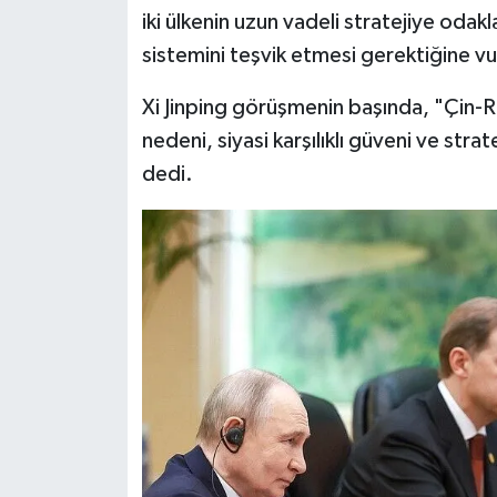
iki ülkenin uzun vadeli stratejiye odak
Siyaset
sistemini teşvik etmesi gerektiğine vu
Xi Jinping görüşmenin başında, "Çin-Ru
Teknoloji
nedeni, siyasi karşılıklı güveni ve strat
Televizyon
dedi.
Yaşam-Çevre