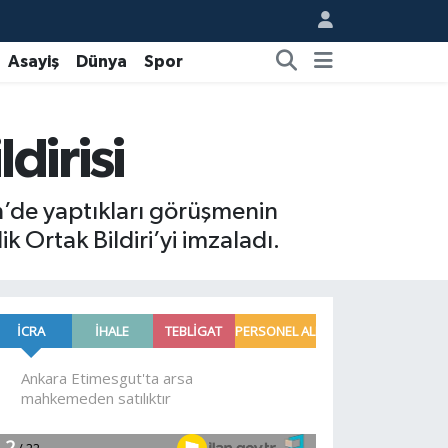
Asayiş
Dünya
Spor
ldirisi
in’de yaptıkları görüşmenin
k Ortak Bildiri’yi imzaladı.