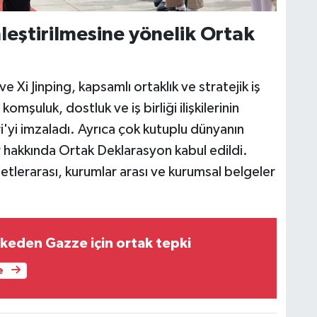
rinleştirilmesine yönelik Ortak
 Xi Jinping, kapsamlı ortaklık ve stratejik iş
 komşuluk, dostluk ve iş birliği ilişkilerinin
ri'yi imzaladı. Ayrıca çok kutuplu dünyanın
ler hakkında Ortak Deklarasyon kabul edildi.
metlerarası, kurumlar arası ve kurumsal belgeler
lkeden Gazze için ortak tepki
e