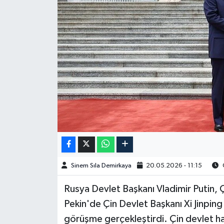
Spor
Burç Yorumları
Çocuk
Eğitim
Hava Durumu
Kadın
Sinem Sıla Demirkaya
20.05.2026 - 11:15
O
Kim kimdir?
Rusya Devlet Başkanı Vladimir Putin, Ç
Kültür Sanat
Pekin'de Çin Devlet Başkanı Xi Jinping
görüşme gerçekleştirdi. Çin devlet ha
Sağlık