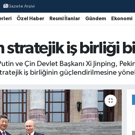
Gazete Arşivi
rleri
Özel Haber
Resmi İlanlar
Gündem
Ekonomi
stratejik iş birliği bi
utin ve Çin Devlet Başkanı Xi Jinping, Pek
atejik iş birliğinin güçlendirilmesine yöneli