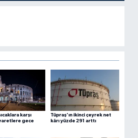
sıcaklara karşı
Tüpraş’ın ikinci çeyrek net
iyaretlere gece
kârı yüzde 291 arttı