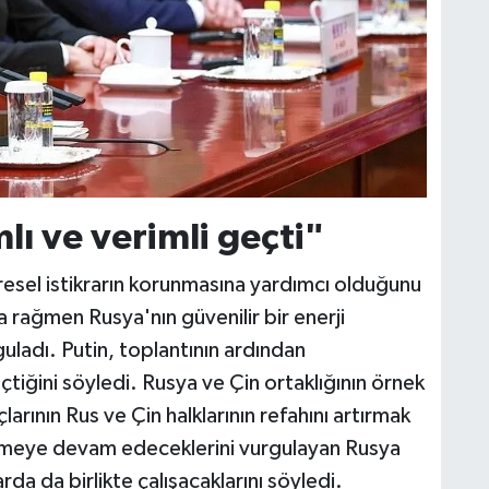
ı ve verimli geçti"
n küresel istikrarın korunmasına yardımcı olduğunu
 rağmen Rusya'nın güvenilir bir enerji
uladı. Putin, toplantının ardından
tiğini söyledi. Rusya ve Çin ortaklığının örnek
arının Rus ve Çin halklarının refahını artırmak
ştirmeye devam edeceklerini vurgulayan Rusya
rda da birlikte çalışacaklarını söyledi.