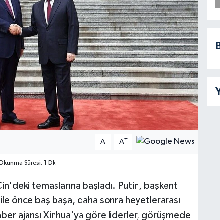
B
Y
-
+
A
A
kunma Süresi: 1 Dk
in'deki temaslarına başladı. Putin, başkent
 ile önce baş başa, daha sonra heyetlerarası
ber ajansı Xinhua'ya göre liderler, görüşmede