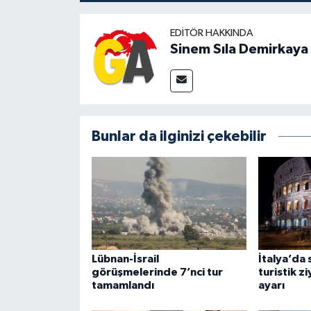
EDITÖR HAKKINDA
Sinem Sıla Demirkaya
Bunlar da ilginizi çekebilir
Lübnan-İsrail
İtalya’da 
görüşmelerinde 7’nci tur
turistik z
tamamlandı
ayarı