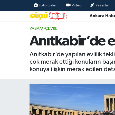
Foto Galeri
Video
Yazarlar
Ankara Habe
Özel Haber
YAŞAM-ÇEVRE
Ankara Haberleri
Anıtkabir’de ev
Resmi İlanlar
Anıtkabir’de yapılan evlilik te
Ekonomi
çok merak ettiği konuların başın
konuya ilişkin merak edilen de
Gündem
Asayiş
Dünya
Magazin