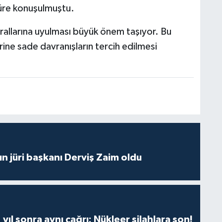
 süre konuşulmuştu.
urallarına uyulması büyük önem taşıyor. Bu
ine sade davranışların tercih edilmesi
ın jüri başkanı Derviş Zaim oldu
yıl sonra aynı çağrı: Nükleer silahlara son!