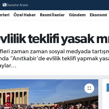
Gazete Arşivi
rleri
Özel Haber
Resmi İlanlar
Gündem
Ekonomi
lilik teklifi yasak m
klifleri zaman zaman sosyal medyada tartışm
da “Anıtkabir’de evlilik teklifi yapmak yas
taylar…