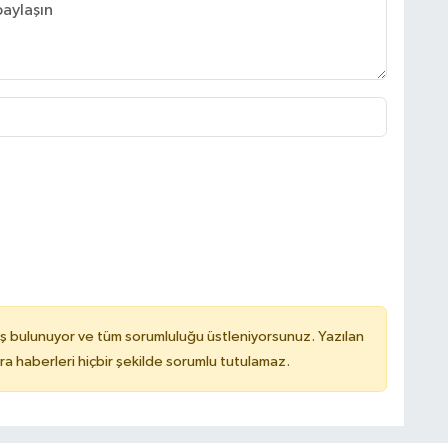
ş bulunuyor ve tüm sorumluluğu üstleniyorsunuz. Yazılan
 haberleri hiçbir şekilde sorumlu tutulamaz.