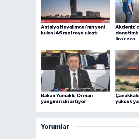
Antalya Havalimanı’nın yeni
Akdeniz’d
kulesi 46 metreye ulaştı
denetimi:
lira ceza
Bakan Yumaklı: Orman
Çanakkale
yangını riski artıyor
yüksek yan
Yorumlar