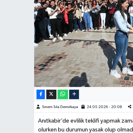
Spor
Burç Yorumları
Çocuk
Eğitim
Hava Durumu
Kadın
Kim kimdir?
Sinem Sıla Demirkaya
24.05.2026 - 20:08
Kültür Sanat
Anıtkabir’de evlilik teklifi yapmak 
olurken bu durumun yasak olup olmadığı
Sağlık