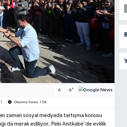
B
Y
-
+
A
A
1
Okunma Süresi: 1 Dk
zaman zaman sosyal medyada tartışma konusu
 da merak ediliyor. Peki Anıtkabir’de evlilik