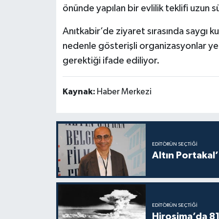
önünde yapılan bir evlilik teklifi uzun
Anıtkabir’de ziyaret sırasında saygı k
nedenle gösterişli organizasyonlar yer
gerektiği ifade ediliyor.
Kaynak:
Haber Merkezi
EDITÖRÜN SEÇTIĞI
Altın Portakal’
EDITÖRÜN SEÇTIĞI
Hiroşima’da 81 