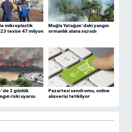
e mikroplastik
Muğla Yatağan'daki yangın
 23 tesise 47 milyon
ormanlık alana sıçradı
'de 2 günlük
Pazartesi sendromu, online
gın riski uyarısı
alışverişi tetikliyor