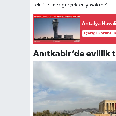
teklifi etmek gerçekten yasak mı?
Siyaset
Antalya Havali
Teknoloji
İçeriği Görüntül
Televizyon
Yaşam-Çevre
Anıtkabir’de evlilik 