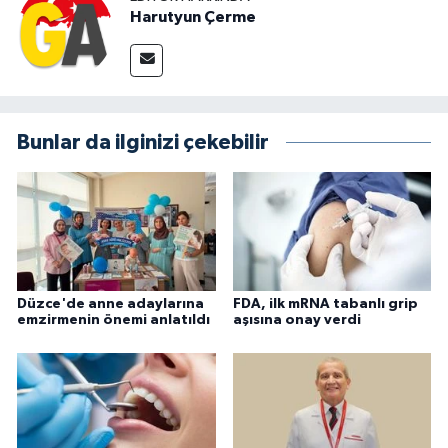
Harutyun Çerme
Bunlar da ilginizi çekebilir
Düzce'de anne adaylarına
FDA, ilk mRNA tabanlı grip
emzirmenin önemi anlatıldı
aşısına onay verdi