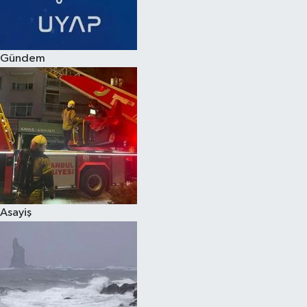
Spor
Gündem
Burç Yorumları
Çocuk
Eğitim
Hava Durumu
Kadın
Asayiş
Kim kimdir?
Kültür Sanat
Sağlık