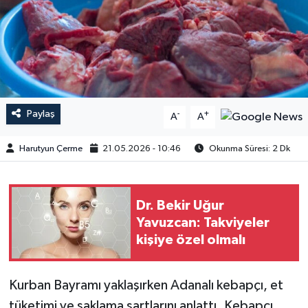
Paylaş
-
+
A
A
Harutyun Çerme
21.05.2026 - 10:46
Okunma Süresi: 2 Dk
Dr. Bekir Uğur
Yavuzcan: Takviyeler
kişiye özel olmalı
Kurban Bayramı yaklaşırken Adanalı kebapçı, et
tüketimi ve saklama şartlarını anlattı. Kebapçı