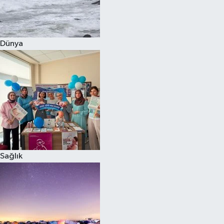
Siyaset
Dünya
Teknoloji
Televizyon
Yaşam-Çevre
Sağlık