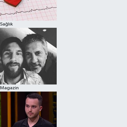
Spor
Sağlık
Burç Yorumları
Çocuk
Eğitim
Hava Durumu
Kadın
Magazin
Kim kimdir?
Kültür Sanat
Sağlık