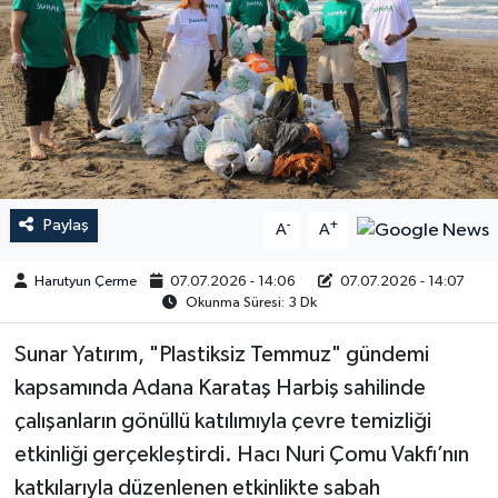
Paylaş
-
+
A
A
Harutyun Çerme
07.07.2026 - 14:06
07.07.2026 - 14:07
Okunma Süresi: 3 Dk
Sunar Yatırım, "Plastiksiz Temmuz" gündemi
kapsamında Adana Karataş Harbiş sahilinde
çalışanların gönüllü katılımıyla çevre temizliği
etkinliği gerçekleştirdi. Hacı Nuri Çomu Vakfı’nın
katkılarıyla düzenlenen etkinlikte sabah