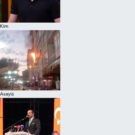
Siyaset
Kim
Teknoloji
Televizyon
Yaşam-Çevre
Asayiş