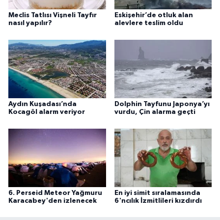
Meclis Tatlısı Vişneli Tayfır
Eskişehir’de otluk alan
nasıl yapılır?
alevlere teslim oldu
Aydın Kuşadası’nda
Dolphin Tayfunu Japonya’yı
Kocagöl alarm veriyor
vurdu, Çin alarma geçti
6. Perseid Meteor Yağmuru
En iyi simit sıralamasında
Karacabey'den izlenecek
6'ncılık İzmitlileri kızdırdı