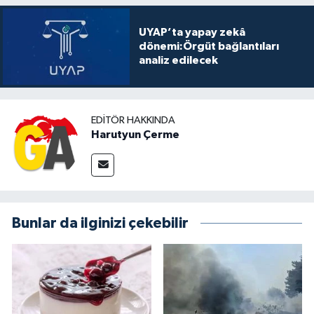
UYAP’ta yapay zekâ
dönemi:Örgüt bağlantıları
analiz edilecek
EDITÖR HAKKINDA
Harutyun Çerme
Bunlar da ilginizi çekebilir