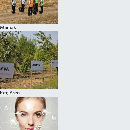
Mamak
Keçiören