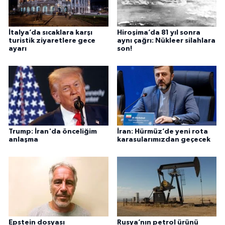
İtalya’da sıcaklara karşı
Hiroşima’da 81 yıl sonra
turistik ziyaretlere gece
aynı çağrı: Nükleer silahlara
ayarı
son!
Trump: İran'da önceliğim
İran: Hürmüz’de yeni rota
anlaşma
karasularımızdan geçecek
Epstein dosyası
Rusya’nın petrol ürünü