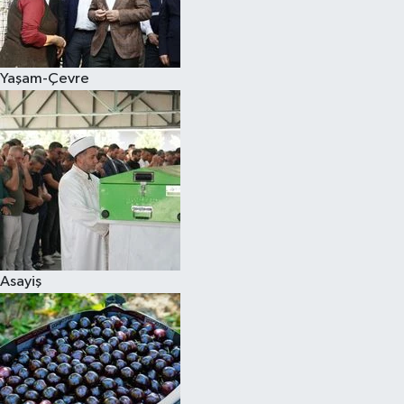
Siyaset
Yaşam-Çevre
Teknoloji
Televizyon
Yaşam-Çevre
Asayiş