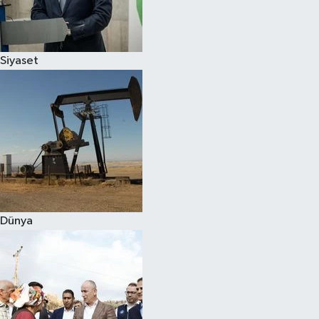
Spor
Siyaset
Burç Yorumları
Çocuk
Eğitim
Hava Durumu
Kadın
Dünya
Kim kimdir?
Kültür Sanat
Sağlık