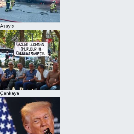
Siyaset
Asayiş
Teknoloji
Televizyon
Yaşam-Çevre
Çankaya