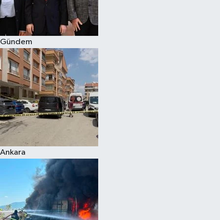
Spor
Gündem
Burç Yorumları
Çocuk
Eğitim
Hava Durumu
Kadın
Ankara
Kim kimdir?
Kültür Sanat
Sağlık