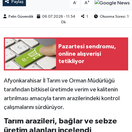
Paylaş
-
+
A
A
Pelin Güvendik
06.07.2026 - 11:54
1
Okunma Süresi: 1
Dk
Pazartesi sendromu,
online alışverişi
tetikliyor
Afyonkarahisar İl Tarım ve Orman Müdürlüğü
tarafından bitkisel üretimde verim ve kalitenin
artırılması amacıyla tarım arazilerindeki kontrol
çalışmalarını sürdürüyor.
Tarım arazileri, bağlar ve sebze
üretim alanları incelendi