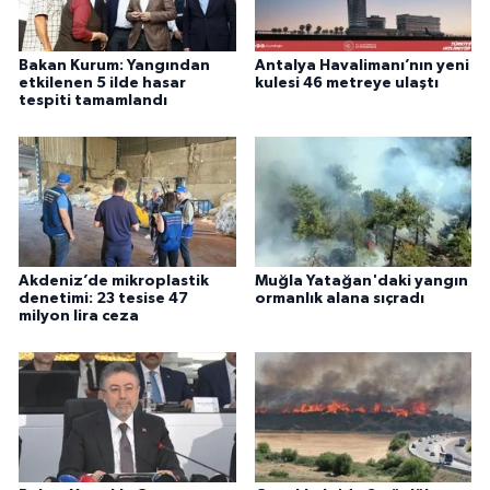
Bakan Kurum: Yangından
Antalya Havalimanı’nın yeni
etkilenen 5 ilde hasar
kulesi 46 metreye ulaştı
tespiti tamamlandı
Akdeniz’de mikroplastik
Muğla Yatağan'daki yangın
denetimi: 23 tesise 47
ormanlık alana sıçradı
milyon lira ceza