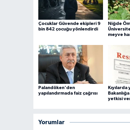
Çocuklar Güvende ekipleri 9
Niğde Öm
bin 842 çocuğu yönlendirdi
Üniversites
meyve has
Palandöken'den
Kıyılarda
yapılandırmada faiz çağrısı
Bakanlığa
yetkisi ver
Yorumlar