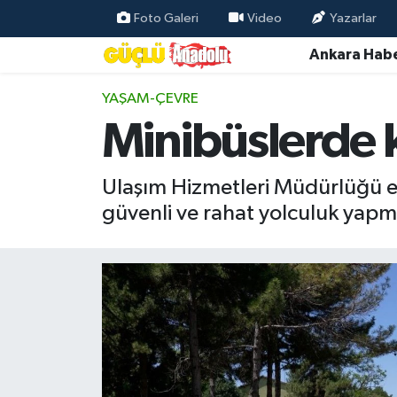
Foto Galeri
Video
Yazarlar
Ankara Habe
Özel Haber
YAŞAM-ÇEVRE
Ankara Haberleri
Minibüslerde kl
Resmi İlanlar
Ulaşım Hizmetleri Müdürlüğü eki
Ekonomi
güvenli ve rahat yolculuk yapma
Gündem
Asayiş
Dünya
Magazin