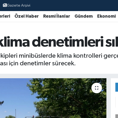
Gazete Arşivi
rleri
Özel Haber
Resmi İlanlar
Gündem
Ekonomi
ima denetimleri sıkı
pleri minibüslerde klima kontrolleri gerçe
sı için denetimler sürecek.