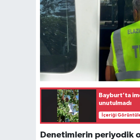
Bayburt’ta ime
unutulmadı
İçeriği Görüntül
Denetimlerin periyodik 