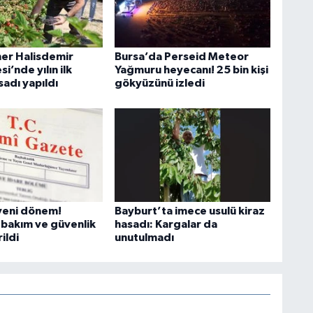
er Halisdemir
Bursa’da Perseid Meteor
i’nde yılın ilk
Yağmuru heyecanı! 25 bin kişi
adı yapıldı
gökyüzünü izledi
 yeni dönem!
Bayburt’ta imece usulü kiraz
 bakım ve güvenlik
hasadı: Kargalar da
ildi
unutulmadı