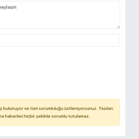
ş bulunuyor ve tüm sorumluluğu üstleniyorsunuz. Yazılan
 haberleri hiçbir şekilde sorumlu tutulamaz.