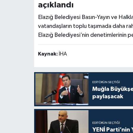
açıklandı
Elazığ Belediyesi Basın-Yayın ve Halkl
vatandaşların toplu taşımada daha raha
Elazığ Belediyesi’nin denetimlerinin p
Kaynak:
İHA
EDITÖRÜN SEÇTIĞI
Muğla Büyükşeh
paylaşacak
EDITÖRÜN SEÇTIĞI
YENİ Parti’nin