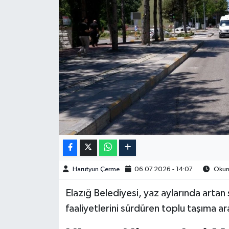
Spor
Burç Yorumları
Çocuk
Eğitim
Hava Durumu
Kadın
Harutyun Çerme
06.07.2026 - 14:07
Okunm
Kim kimdir?
Elazığ Belediyesi, yaz aylarında artan s
Kültür Sanat
faaliyetlerini sürdüren toplu taşıma a
Sağlık