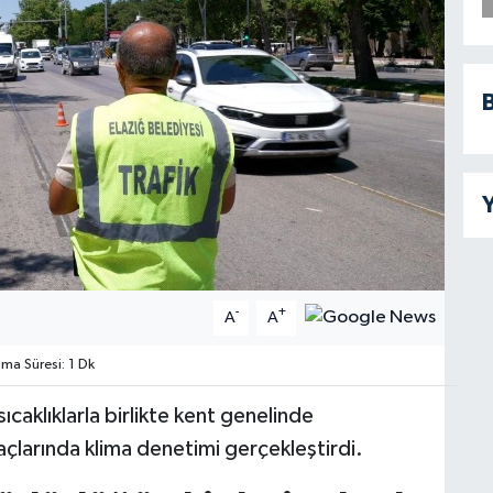
B
Y
-
+
A
A
a Süresi: 1 Dk
ıcaklıklarla birlikte kent genelinde
raçlarında klima denetimi gerçekleştirdi.