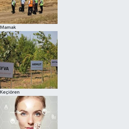
Mamak
Keçiören