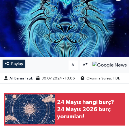
Paylaş
-
+
A
A
Ali Baran Fayık
30.07.2024 - 10:06
Okunma Süresi: 1 Dk
24 Mayıs hangi burç?
24 Mayıs 2026 burç
yorumları!