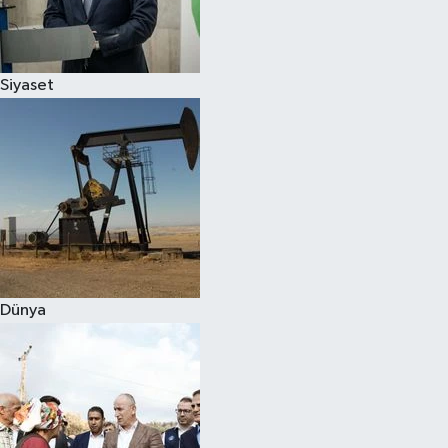
Spor
Siyaset
Burç Yorumları
Çocuk
Eğitim
Hava Durumu
Kadın
Dünya
Kim kimdir?
Kültür Sanat
Sağlık