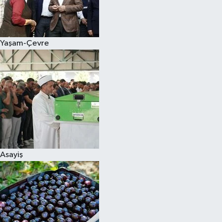
Siyaset
Yaşam-Çevre
Teknoloji
Televizyon
Yaşam-Çevre
Asayiş