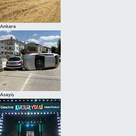
Siyaset
Ankara
Teknoloji
Televizyon
Yaşam-Çevre
Asayiş