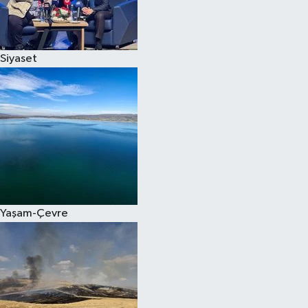
Spor
Siyaset
Burç Yorumları
Çocuk
Eğitim
Hava Durumu
Kadın
Yaşam-Çevre
Kim kimdir?
Kültür Sanat
Sağlık