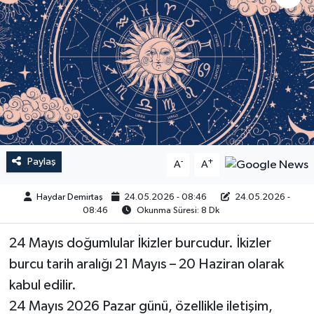
Paylaş
-
+
A
A
Haydar Demirtaş
24.05.2026 - 08:46
24.05.2026 -
08:46
Okunma Süresi: 8 Dk
24 Mayıs doğumlular İkizler burcudur. İkizler
burcu tarih aralığı 21 Mayıs – 20 Haziran olarak
kabul edilir.
24 Mayıs 2026 Pazar günü, özellikle iletişim,