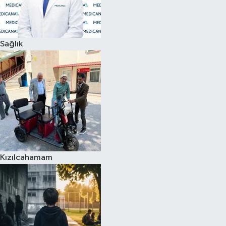
Siyaset
Sağlık
Teknoloji
Televizyon
Yaşam-Çevre
Kızılcahamam