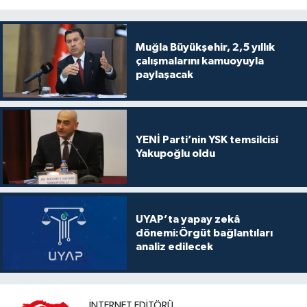
Muğla Büyükşehir, 2,5 yıllık
çalışmalarını kamuoyuyla
paylaşacak
YENİ Parti’nin YSK temsilcisi
Yakupoğlu oldu
UYAP’ta yapay zekâ
dönemi:Örgüt bağlantıları
analiz edilecek
İNTERNET EDITÖRÜ