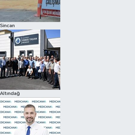
Spor
Sincan
Burç Yorumları
Çocuk
Eğitim
Hava Durumu
Kadın
Altındağ
Kim kimdir?
Kültür Sanat
Sağlık