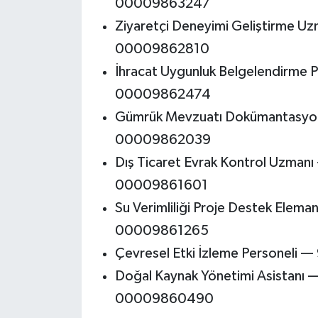
00009863247
Ziyaretçi Deneyimi Geliştirme 
00009862810
İhracat Uygunluk Belgelendirme 
00009862474
Gümrük Mevzuatı Dokümantasyon 
00009862039
Dış Ticaret Evrak Kontrol Uzmanı
00009861601
Su Verimliliği Proje Destek Elem
00009861265
Çevresel Etki İzleme Personeli
Doğal Kaynak Yönetimi Asistanı 
00009860490