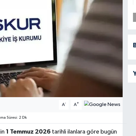
B
Y
-
+
A
A
a Süresi: 2 Dk
çin
1 Temmuz 2026
tarihli ilanlara göre bugün