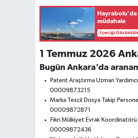
Hayrabolu'da 
müdahale
İçeriği Görüntül
1 Temmuz 2026 Ankar
Bugün Ankara’da aranan
Patent Araştırma Uzman Yardımcı
00009873215
Marka Tescil Dosya Takip Persone
00009872871
Fikri Mülkiyet Evrak Koordinatö
00009872436