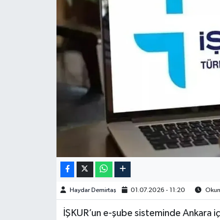
Spor
Burç Yorumları
Çocuk
Eğitim
Hava Durumu
Kadın
Kim kimdir?
Haydar Demirtaş
01.07.2026 - 11:20
Okunm
Kültür Sanat
İŞKUR’un e-şube sisteminde Ankara i
Sağlık