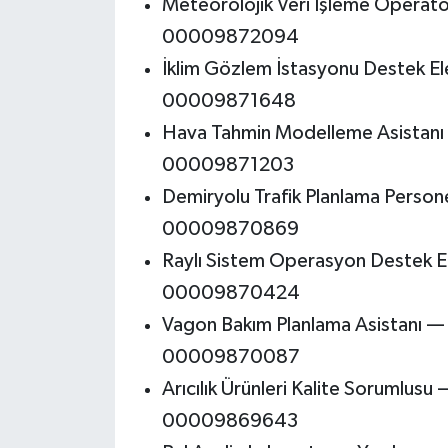
Meteorolojik Veri İşleme Operat
00009872094
İklim Gözlem İstasyonu Destek E
00009871648
Hava Tahmin Modelleme Asistanı
00009871203
Demiryolu Trafik Planlama Person
00009870869
Raylı Sistem Operasyon Destek E
00009870424
Vagon Bakım Planlama Asistanı —
00009870087
Arıcılık Ürünleri Kalite Sorumlus
00009869643