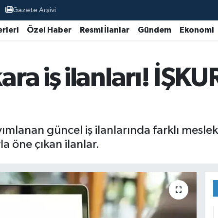
Gazete Arşivi
rleri
Özel Haber
Resmi İlanlar
Gündem
Ekonomi
a iş ilanları! İŞKU
mlanan güncel iş ilanlarında farklı mesle
la öne çıkan ilanlar.