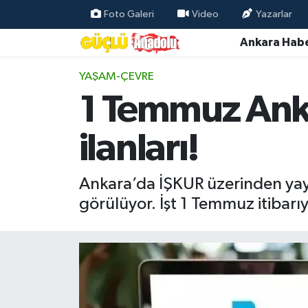
Foto Galeri
Video
Yazarlar
Ankara Habe
Özel Haber
YAŞAM-ÇEVRE
Ankara Haberleri
1 Temmuz Ankar
Resmi İlanlar
ilanları!
Ekonomi
Ankara’da İŞKUR üzerinden yayı
Gündem
görülüyor. İşt 1 Temmuz itibarıy
Asayiş
Dünya
Magazin