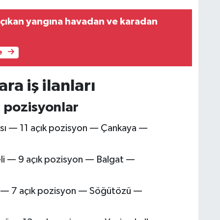
çıkan yangına havadan ve karadan
e
a iş ilanları
 pozisyonlar
sı — 11 açık pozisyon — Çankaya —
li — 9 açık pozisyon — Balgat —
rü — 7 açık pozisyon — Söğütözü —