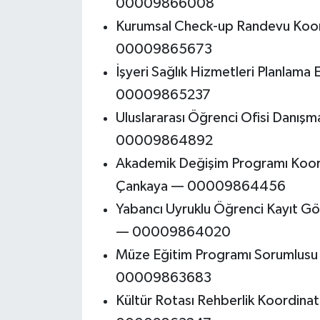
00009866008
Kurumsal Check-up Randevu Koor
00009865673
İşyeri Sağlık Hizmetleri Planlam
00009865237
Uluslararası Öğrenci Ofisi Danışm
00009864892
Akademik Değişim Programı Koord
Çankaya — 00009864456
Yabancı Uyruklu Öğrenci Kayıt Gö
— 00009864020
Müze Eğitim Programı Sorumlusu
00009863683
Kültür Rotası Rehberlik Koordina