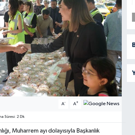
B
Y
-
+
A
A
 Süresi: 2 Dk
lığı, Muharrem ayı dolayısıyla Başkanlık