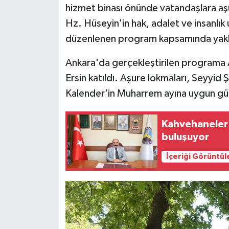
hizmet binası önünde vatandaşlara aşu
Hz. Hüseyin'in hak, adalet ve insanlık
Siyaset
düzenlenen program kapsamında yaklaşık
Teknoloji
Ankara'da gerçekleştirilen programa 
Televizyon
Ersin katıldı. Aşure lokmaları, Seyyid 
Kalender'in Muharrem ayına uygun gülb
Yaşam-Çevre
Kahvehaneler 
buluşuyor
İçeriği Görüntül