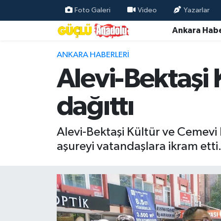
Foto Galeri
Video
Yazarlar
Ankara Habe
Özel Haber
ANKARA HABERLERI
Ankara Haberleri
Alevi-Bektaşi 
Resmi İlanlar
dağıttı
Ekonomi
Alevi-Bektaşi Kültür ve Cemevi 
Gündem
aşureyi vatandaşlara ikram etti
Asayiş
Dünya
Magazin