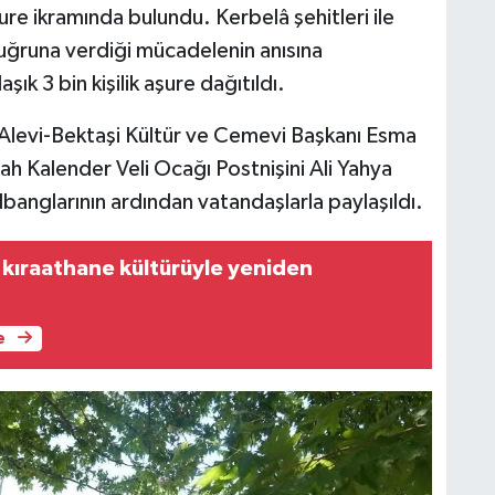
re ikramında bulundu. Kerbelâ şehitleri ile
 uğruna verdiği mücadelenin anısına
 3 bin kişilik aşure dağıtıldı.
Alevi-Bektaşi Kültür ve Cemevi Başkanı Esma
Şah Kalender Veli Ocağı Postnişini Ali Yahya
anglarının ardından vatandaşlarla paylaşıldı.
kıraathane kültürüyle yeniden
e