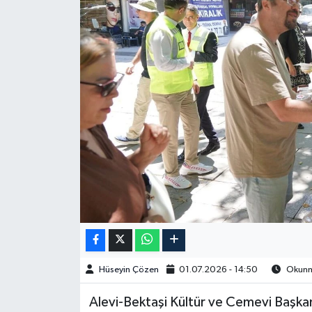
Spor
Burç Yorumları
Çocuk
Eğitim
Hava Durumu
Kadın
Kim kimdir?
Hüseyin Çözen
01.07.2026 - 14:50
Okunma
Kültür Sanat
Alevi-Bektaşi Kültür ve Cemevi Başkan
Sağlık