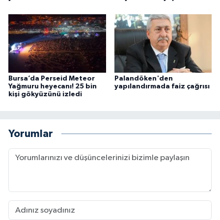
Bursa’da Perseid Meteor
Palandöken'den
Yağmuru heyecanı! 25 bin
yapılandırmada faiz çağrısı
kişi gökyüzünü izledi
Yorumlar