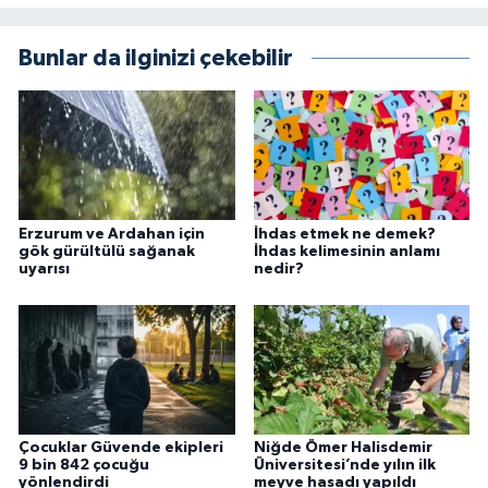
Bunlar da ilginizi çekebilir
Erzurum ve Ardahan için
İhdas etmek ne demek?
gök gürültülü sağanak
İhdas kelimesinin anlamı
uyarısı
nedir?
Çocuklar Güvende ekipleri
Niğde Ömer Halisdemir
9 bin 842 çocuğu
Üniversitesi’nde yılın ilk
yönlendirdi
meyve hasadı yapıldı