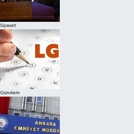
Spor
Siyaset
Burç Yorumları
Çocuk
Eğitim
Hava Durumu
Kadın
Gündem
Kim kimdir?
Kültür Sanat
Sağlık