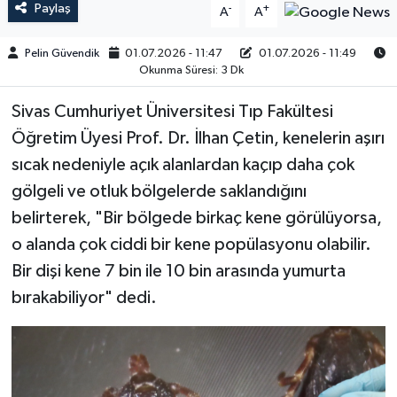
Paylaş
-
+
A
A
Pelin Güvendik
01.07.2026 - 11:47
01.07.2026 - 11:49
Okunma Süresi: 3 Dk
Sivas Cumhuriyet Üniversitesi Tıp Fakültesi
Öğretim Üyesi Prof. Dr. İlhan Çetin, kenelerin aşırı
sıcak nedeniyle açık alanlardan kaçıp daha çok
gölgeli ve otluk bölgelerde saklandığını
belirterek, "Bir bölgede birkaç kene görülüyorsa,
o alanda çok ciddi bir kene popülasyonu olabilir.
Bir dişi kene 7 bin ile 10 bin arasında yumurta
bırakabiliyor" dedi.