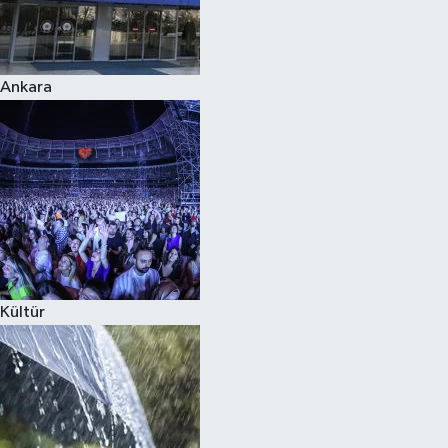
Siyaset
Ankara
Teknoloji
Televizyon
Yaşam-Çevre
Kültür