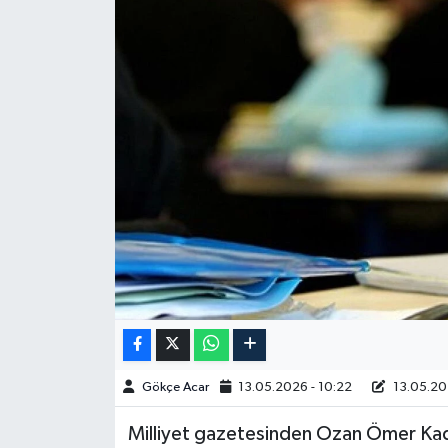
Spor
Burç Yorumları
Çocuk
Eğitim
Hava Durumu
Kadın
Kim kimdir?
Gökçe Acar
13.05.2026 - 10:22
13.05.20
Kültür Sanat
Milliyet gazetesinden Ozan Ömer Kad
Sağlık