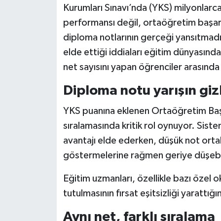
Kurumları Sınavı’nda (YKS) milyonlarca
performansı değil, ortaöğretim başarı 
Siyaset
diploma notlarının gerçeği yansıtmadığı
Teknoloji
elde ettiği iddiaları eğitim dünyasında
net sayısını yapan öğrenciler arasında b
Televizyon
Diploma notu yarışın gizli
Yaşam-Çevre
YKS puanına eklenen Ortaöğretim Başa
sıralamasında kritik rol oynuyor. Sis
avantajı elde ederken, düşük not ortal
göstermelerine rağmen geriye düşebi
Eğitim uzmanları, özellikle bazı özel 
tutulmasının fırsat eşitsizliği yarattığ
Aynı net, farklı sıralama