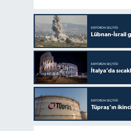
EDITÖRÜN SEÇTIĞI
Lübnan-İsrail 
EDITÖRÜN SEÇTIĞI
İtalya’da sıcak
EDITÖRÜN SEÇTIĞI
Tüpraş’ın ikinc