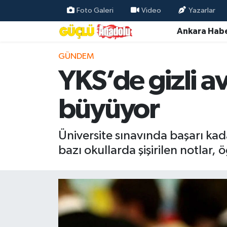
Foto Galeri
Video
Yazarlar
Ankara Habe
Özel Haber
GÜNDEM
Ankara Haberleri
YKS’de gizli a
Resmi İlanlar
büyüyor
Ekonomi
Üniversite sınavında başarı ka
Gündem
bazı okullarda şişirilen notlar,
Asayiş
Dünya
Magazin