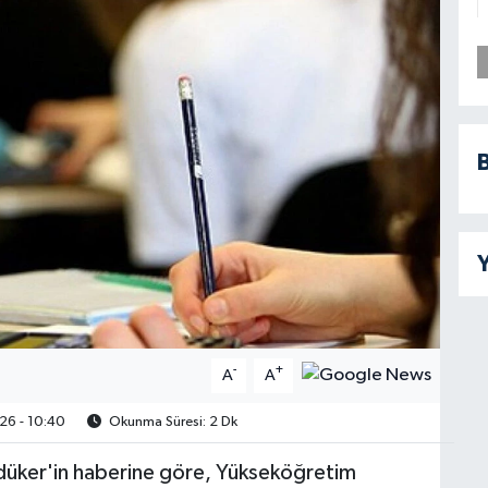
B
Y
-
+
A
A
26 - 10:40
Okunma Süresi: 2 Dk
üker'in haberine göre, Yükseköğretim