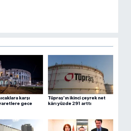
sıcaklara karşı
Tüpraş’ın ikinci çeyrek net
iyaretlere gece
kârı yüzde 291 arttı