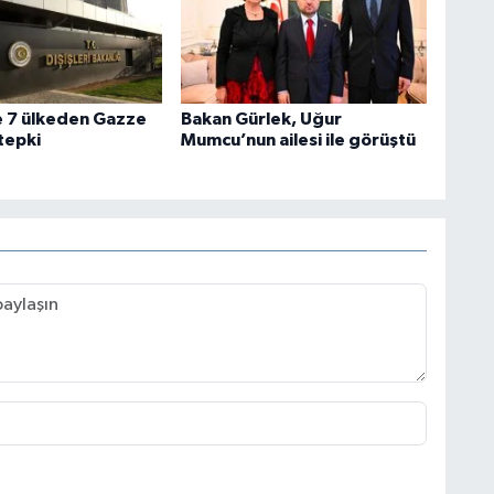
e 7 ülkeden Gazze
Bakan Gürlek, Uğur
 tepki
Mumcu’nun ailesi ile görüştü