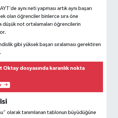
AYT’de aynı neti yapması artık aynı başarı
k olan öğrenciler binlerce sıra öne
a düşük not ortalamaları öğrencilerin
or.
dislik gibi yüksek başarı sıralaması gerektiren
.
t Oktay dosyasında karanlık nokta
e
isi
yonu” olarak tanımlanan tablonun büyüdüğüne