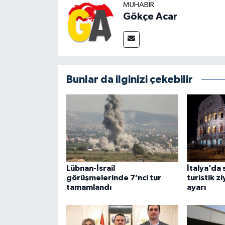
MUHABIR
Gökçe Acar
Bunlar da ilginizi çekebilir
Lübnan-İsrail
İtalya’da 
görüşmelerinde 7’nci tur
turistik z
tamamlandı
ayarı