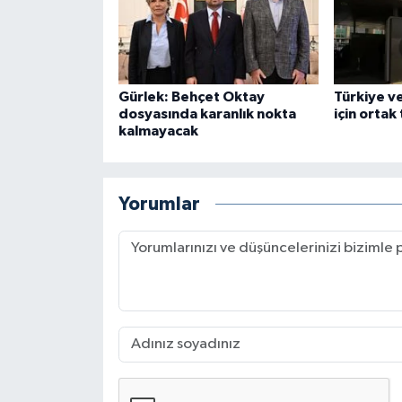
Gürlek: Behçet Oktay
Türkiye v
dosyasında karanlık nokta
için ortak
kalmayacak
Yorumlar