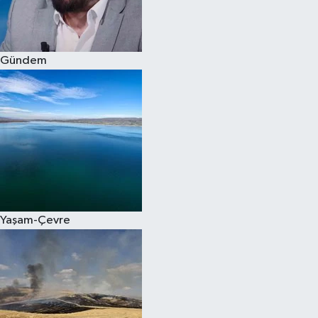
Spor
Gündem
Burç Yorumları
Çocuk
Eğitim
Hava Durumu
Kadın
Yaşam-Çevre
Kim kimdir?
Kültür Sanat
Sağlık