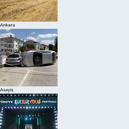
Siyaset
Ankara
Teknoloji
Televizyon
Yaşam-Çevre
Asayiş