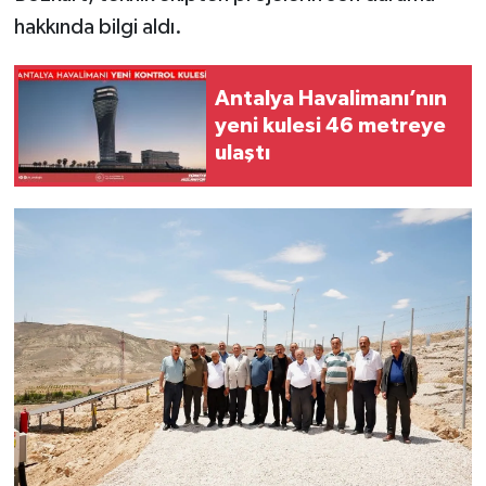
hakkında bilgi aldı.
Antalya Havalimanı’nın
yeni kulesi 46 metreye
ulaştı