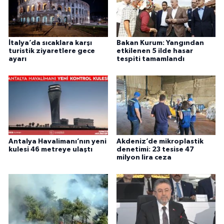
İtalya’da sıcaklara karşı
Bakan Kurum: Yangından
turistik ziyaretlere gece
etkilenen 5 ilde hasar
ayarı
tespiti tamamlandı
Antalya Havalimanı’nın yeni
Akdeniz’de mikroplastik
kulesi 46 metreye ulaştı
denetimi: 23 tesise 47
milyon lira ceza