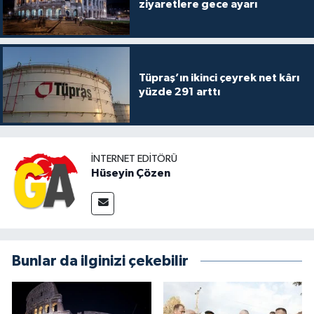
ziyaretlere gece ayarı
Tüpraş’ın ikinci çeyrek net kârı
yüzde 291 arttı
İNTERNET EDITÖRÜ
Hüseyin Çözen
Bunlar da ilginizi çekebilir