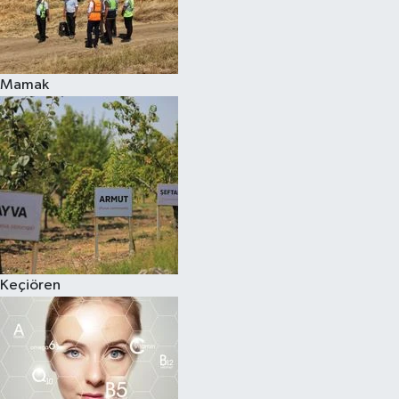
Mamak
Keçiören