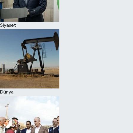
Spor
Siyaset
Burç Yorumları
Çocuk
Eğitim
Hava Durumu
Kadın
Dünya
Kim kimdir?
Kültür Sanat
Sağlık