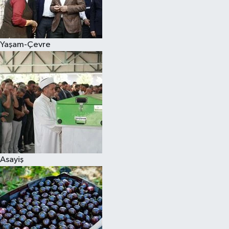
Siyaset
Yaşam-Çevre
Teknoloji
Televizyon
Yaşam-Çevre
Asayiş