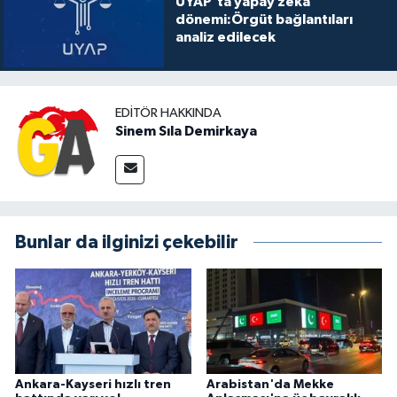
UYAP’ta yapay zekâ
dönemi:Örgüt bağlantıları
analiz edilecek
EDITÖR HAKKINDA
Sinem Sıla Demirkaya
Bunlar da ilginizi çekebilir
Ankara-Kayseri hızlı tren
Arabistan'da Mekke