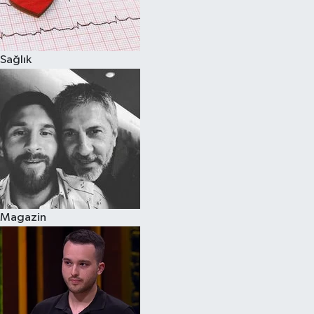
Spor
Sağlık
Burç Yorumları
Çocuk
Eğitim
Hava Durumu
Kadın
Magazin
Kim kimdir?
Kültür Sanat
Sağlık