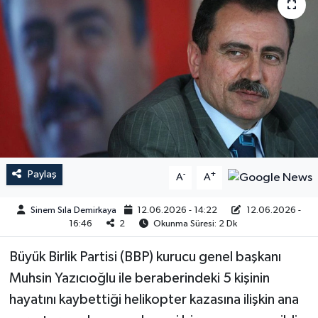
Paylaş
-
+
A
A
Sinem Sıla Demirkaya
12.06.2026 - 14:22
12.06.2026 -
16:46
2
Okunma Süresi: 2 Dk
Büyük Birlik Partisi (BBP) kurucu genel başkanı
Muhsin Yazıcıoğlu ile beraberindeki 5 kişinin
hayatını kaybettiği helikopter kazasına ilişkin ana