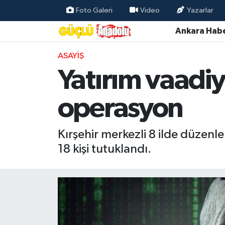
Foto Galeri
Video
Yazarlar
Ankara Habe
Özel Haber
ASAYIŞ
Ankara Haberleri
Yatırım vaadi
Resmi İlanlar
operasyon
Ekonomi
Kırşehir merkezli 8 ilde düzenl
Gündem
18 kişi tutuklandı.
Asayiş
Dünya
Magazin