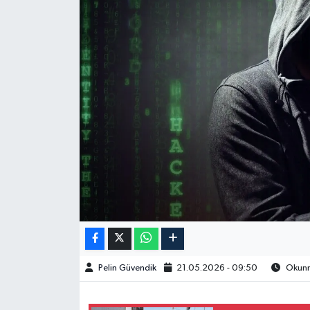
Spor
Burç Yorumları
Çocuk
Eğitim
Hava Durumu
Kadın
Kim kimdir?
Pelin Güvendik
21.05.2026 - 09:50
Okunma
Kültür Sanat
Sağlık