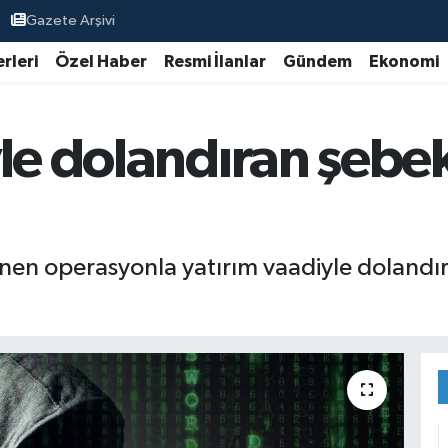
Gazete Arşivi
rleri
Özel Haber
Resmi İlanlar
Gündem
Ekonomi
yle dolandıran şeb
enen operasyonla yatırım vaadiyle dolandırı