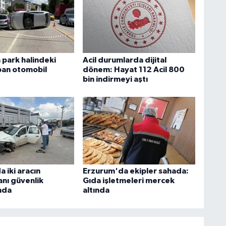
park halindeki
Acil durumlarda dijital
pan otomobil
dönem: Hayat 112 Acil 800
bin indirmeyi aştı
 iki aracın
Erzurum'da ekipler sahada:
anı güvenlik
Gıda işletmeleri mercek
nda
altında