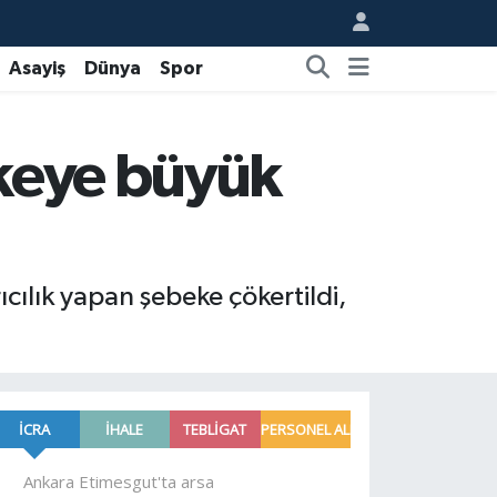
Asayiş
Dünya
Spor
ekeye büyük
cılık yapan şebeke çökertildi,