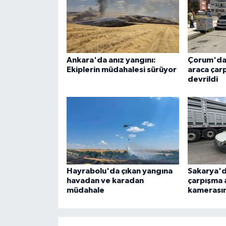
Ankara'da anız yangını:
Çorum'da 
Ekiplerin müdahalesi sürüyor
araca çar
devrildi
Hayrabolu'da çıkan yangına
Sakarya'da
havadan ve karadan
çarpışma 
müdahale
kamerası