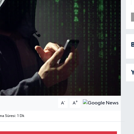
B
Y
-
+
A
A
 Süresi: 1 Dk