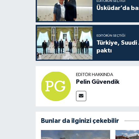
EDITÖRÜN SEÇTIĞI
Üsküdar’da baş
EDITÖRÜN SEÇTIĞI
Türkiye, Suudi
paktı
EDITÖR HAKKINDA
Pelin Güvendik
Bunlar da ilginizi çekebilir