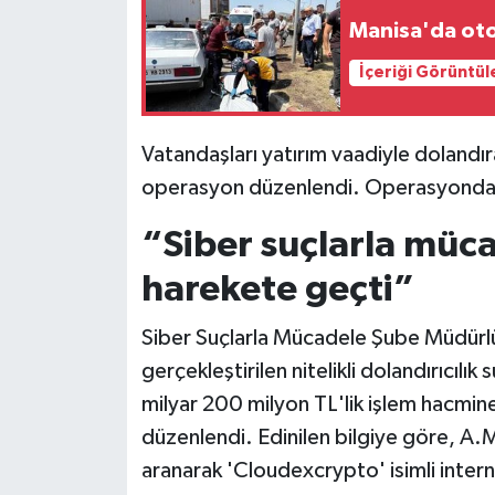
Manisa'da otom
Siyaset
İçeriği Görüntül
Teknoloji
Vatandaşları yatırım vaadiyle dolandır
Televizyon
operasyon düzenlendi. Operasyonda ad
Yaşam-Çevre
“Siber suçlarla müc
harekete geçti”
Siber Suçlarla Mücadele Şube Müdürlüğü
gerçekleştirilen nitelikli dolandırıcıl
milyar 200 milyon TL'lik işlem hacmin
düzenlendi. Edinilen bilgiye göre, A.M.
aranarak 'Cloudexcrypto' isimli intern