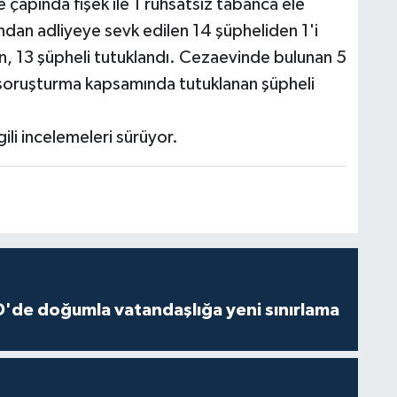
çapında fişek ile 1 ruhsatsız tabanca ele
ından adliyeye sevk edilen 14 şüpheliden 1'i
ken, 13 şüpheli tutuklandı. Cezaevinde bulunan 5
e soruşturma kapsamında tutuklanan şüpheli
lgili incelemeleri sürüyor.
'de doğumla vatandaşlığa yeni sınırlama