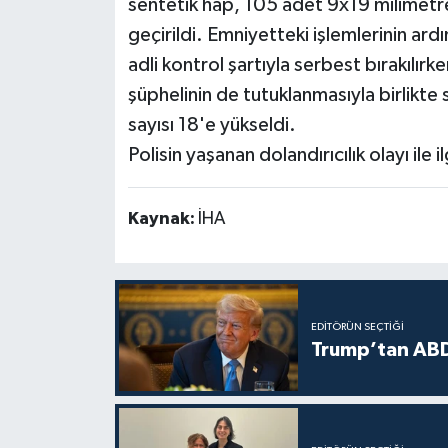
sentetik hap, 105 adet 9x19 milimetre 
geçirildi. Emniyetteki işlemlerinin ard
adli kontrol şartıyla serbest bırakılır
şüphelinin de tutuklanmasıyla birlikt
sayısı 18'e yükseldi.
Polisin yaşanan dolandırıcılık olayı ile i
Kaynak:
İHA
EDITÖRÜN SEÇTIĞI
Trump’tan ABD