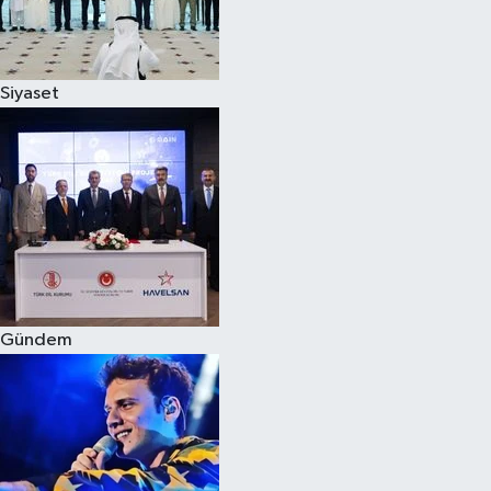
Spor
Siyaset
Burç Yorumları
Çocuk
Eğitim
Hava Durumu
Kadın
Gündem
Kim kimdir?
Kültür Sanat
Sağlık