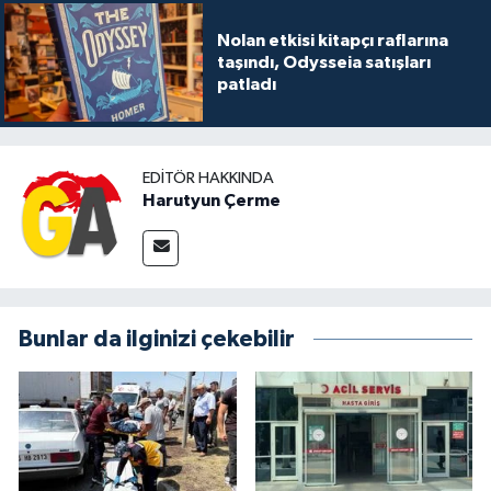
Nolan etkisi kitapçı raflarına
taşındı, Odysseia satışları
patladı
EDITÖR HAKKINDA
Harutyun Çerme
Bunlar da ilginizi çekebilir