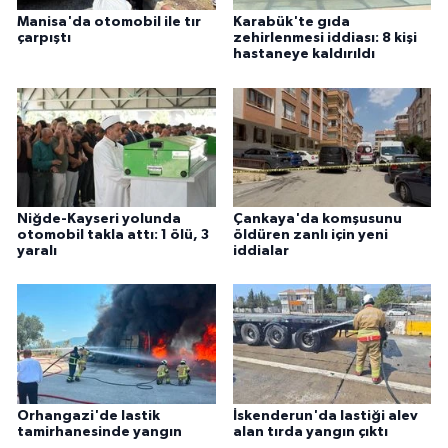
Manisa'da otomobil ile tır
Karabük'te gıda
çarpıştı
zehirlenmesi iddiası: 8 kişi
hastaneye kaldırıldı
Niğde-Kayseri yolunda
Çankaya'da komşusunu
otomobil takla attı: 1 ölü, 3
öldüren zanlı için yeni
yaralı
iddialar
Orhangazi'de lastik
İskenderun'da lastiği alev
tamirhanesinde yangın
alan tırda yangın çıktı