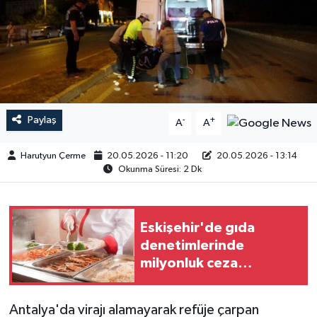
Paylaş
-
+
A
A
Harutyun Çerme
20.05.2026 - 11:20
20.05.2026 - 13:14
Okunma Süresi: 2 Dk
Eskişehir'de gıda
denetimlerinde
milyonluk ceza
uygulandı
Antalya'da virajı alamayarak refüje çarpan