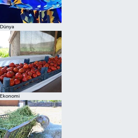
Siyaset
Dünya
Teknoloji
Televizyon
Yaşam-Çevre
Ekonomi