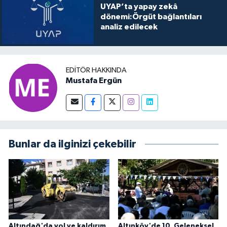
UYAP’ta yapay zekâ
dönemi:Örgüt bağlantıları
analiz edilecek
EDITÖR HAKKINDA
Mustafa Ergün
Bunlar da ilginizi çekebilir
Altındağ'da yol ve kaldırım
Altınköy'de 10. Geleneksel