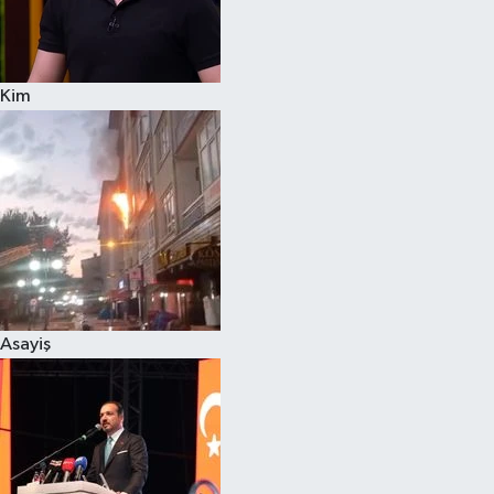
Siyaset
Kim
Teknoloji
Televizyon
Yaşam-Çevre
Asayiş