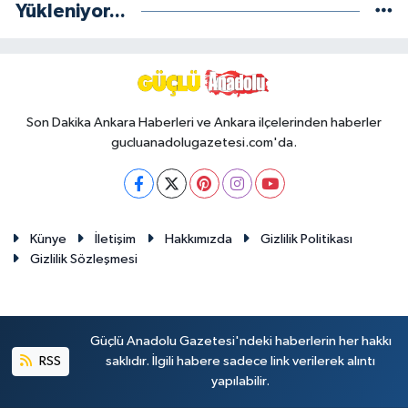
Yükleniyor...
Son Dakika Ankara Haberleri ve Ankara ilçelerinden haberler
gucluanadolugazetesi.com'da.
Künye
İletişim
Hakkımızda
Gizlilik Politikası
Gizlilik Sözleşmesi
Güçlü Anadolu Gazetesi'ndeki haberlerin her hakkı
RSS
saklıdır. İlgili habere sadece link verilerek alıntı
yapılabilir.