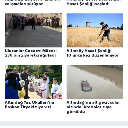
çalışmaları sürüyor
Hasat Şenliği başladı
Ulucanlar Cezaevi Müzesi
Altınköy Hasat Şenliği
230 bin ziyaretçi ağırladı
10'uncu kez düzenleniyor
Altındağ Yaz Okulları'na
Altındağ’da alt geçit sular
Başkan Tiryaki ziyareti
altında: Arabalar suya
gömüldü