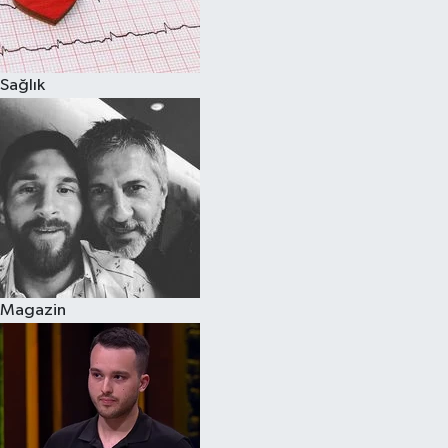
Spor
Sağlık
Burç Yorumları
Çocuk
Eğitim
Hava Durumu
Kadın
Magazin
Kim kimdir?
Kültür Sanat
Sağlık